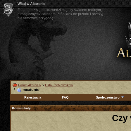
Witaj w Altaronie!
Znajdujesz się na krawędzi między światem realnym,
a magicznym Altaronem. Zrób krok do przodu i przeżyj
niesamowitą przygodę!
Forum Altaron.pl
>
Lista użytkowników
mexiunio
Rejestracja
FAQ
Społeczeństwo
Komunikaty
Czy 