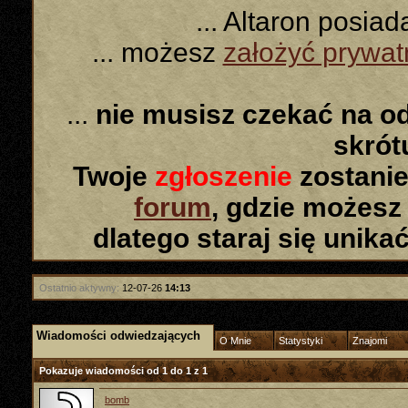
... Altaron posia
... możesz
założyć prywa
...
nie musisz czekać na o
skró
Twoje
zgłoszenie
zostanie
forum
, gdzie możesz
dlatego staraj się unika
Ostatnio aktywny:
12-07-26
14:13
Wiadomości odwiedzających
O Mnie
Statystyki
Znajomi
Pokazuje wiadomości od 1 do
1
z
1
bomb