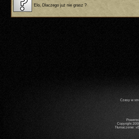
Elo, Dlaczego już nie grasz ?
Czasy w str
Powered 
Copyright 2000
Tłumaczenie:
vB