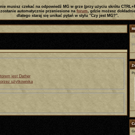
nie musisz czekać na odpowiedź MG w grze (przy użyciu skrótu CTRL+
zostanie automatycznie przeniesione na
forum
, gdzie możesz dokładnie
dlatego staraj się unikać pytań w stylu "Czy jest MG?".
Mi
Za
W
Z
Po
torem jest Dather
 przez użytkownika
C
Gr