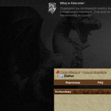
Witaj w Altaronie!
Znajdujesz się na krawędzi między ś
a magicznym Altaronem. Zrób krok do 
niesamowitą przygodę!
Forum Altaron.pl
>
Lista użytkowników
Dather
Rejestracja
FAQ
Komunikaty