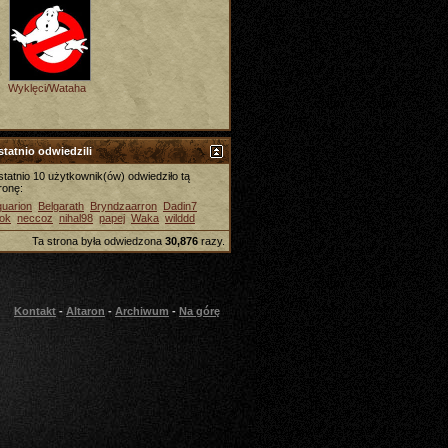
Wyklęci/Wataha
tatnio odwiedzili
tatnio 10 użytkownik(ów) odwiedziło tą
ronę:
uarion
Belgarath
Bryndzaarron
Dadin7
ok
neccoz
nihal98
papej
Waka
wilddd
Ta strona była odwiedzona
30,876
razy.
Kontakt
-
Altaron
-
Archiwum
-
Na górę