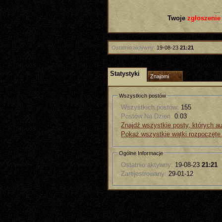
...
Twoje
zgłoszenie
Ostatnio aktywny:
19-08-23
21:21
Statystyki
Znajomi
Wszystkich postów
Wszystkich postów:
155
Postów Na Dzień:
0.03
Znajdź wszystkie posty, których au
Pokaż wszystkie wątki rozpoczęte
Ogólne Informacje
Ostatnio aktywny:
19-08-23
21:21
Zarejestrowany:
29-01-12