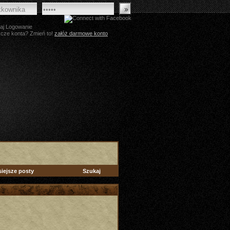
aj Logowanie
zcze konta? Zmień to!
załóż darmowe konto
siejsze posty
Szukaj