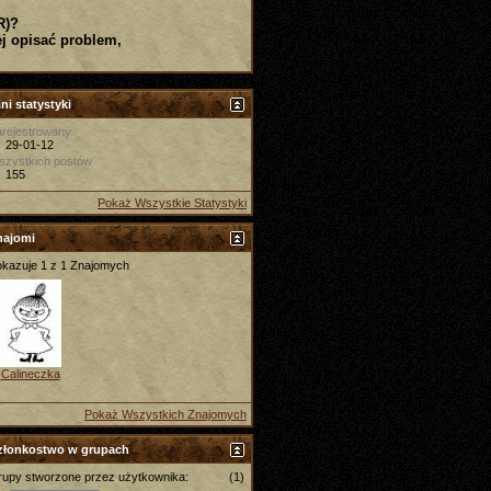
R)?
j opisać problem,
ni statystyki
rejestrowany
29-01-12
szystkich postów
155
Pokaż Wszystkie Statystyki
najomi
kazuje 1 z 1 Znajomych
Calineczka
Pokaż Wszystkich Znajomych
złonkostwo w grupach
upy stworzone przez użytkownika:
(1)