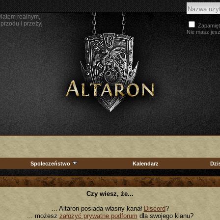
wiatem realnym,
przodu i przeżyj
Zapamięt
Nie masz jes
Społeczeństwo
Kalendarz
Dzi
Czy wiesz, że...
... Altaron posiada własny kanał
Discord
?
... możesz
założyć prywatne podforum
dla swojego klanu?