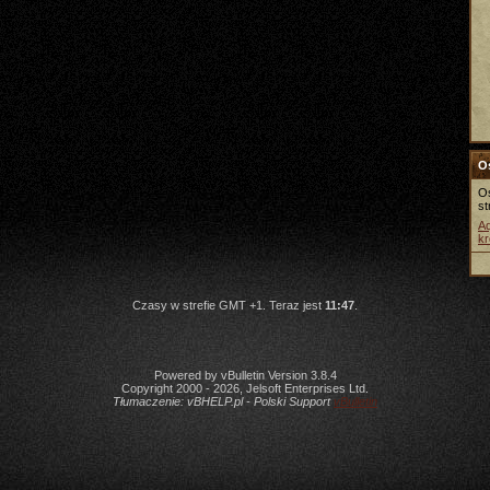
Os
Os
st
Aq
kr
Czasy w strefie GMT +1. Teraz jest
11:47
.
Powered by vBulletin Version 3.8.4
Copyright 2000 - 2026, Jelsoft Enterprises Ltd.
Tłumaczenie:
vBHELP.pl - Polski Support
vBulletin