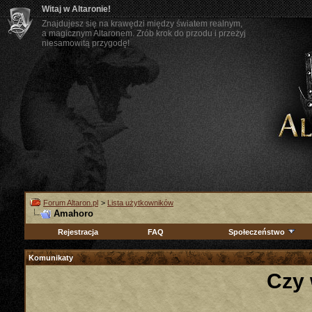
Witaj w Altaronie!
Znajdujesz się na krawędzi między światem realnym,
a magicznym Altaronem. Zrób krok do przodu i przeżyj
niesamowitą przygodę!
Forum Altaron.pl
>
Lista użytkowników
Amahoro
Rejestracja
FAQ
Społeczeństwo
Komunikaty
Czy 