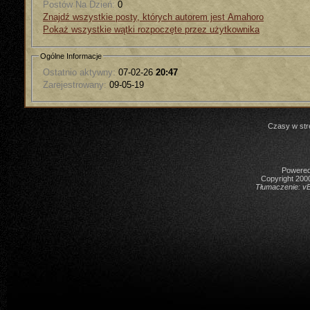
Postów Na Dzień:
0
Znajdź wszystkie posty, których autorem jest Amahoro
Pokaż wszystkie wątki rozpoczęte przez użytkownika
Ogólne Informacje
Ostatnio aktywny:
07-02-26
20:47
Zarejestrowany:
09-05-19
Czasy w str
Powered 
Copyright 2000
Tłumaczenie:
vB