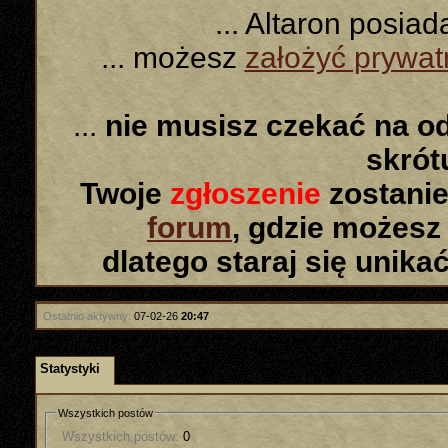
... Altaron posia
... możesz
założyć prywa
...
nie musisz czekać na o
skró
Twoje
zgłoszenie
zostanie
forum
, gdzie możesz
dlatego staraj się unika
Ostatnio aktywny:
07-02-26
20:47
Statystyki
Wszystkich postów
Wszystkich postów:
0