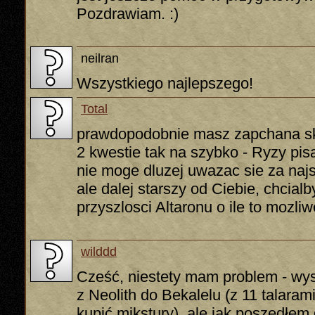
Pozdrawiam. :)
neilran
Wszystkiego najlepszego!
Total
prawdopodobnie masz zapchana s
2 kwestie tak na szybko - Ryzy pis
nie moge dluzej uwazac sie za naj
ale dalej starszy od Ciebie, chcia
przyszlosci Altaronu o ile to mozl
wilddd
Cześć, niestety mam problem - wys
z Neolith do Bekalelu (z 11 talaram
kupić mikstury), ale jak poszedłem 