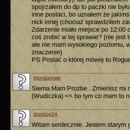
spojrzałem do dp to paczki nie był
inne postaci, bo uznałem że jaki
nick innej (chociaż sprawdziłem za
Zdarzenie miało miejsce po 12:00 
coś zrobić w tej sprawie? (nie jest 
ale nie mam wysokiego poziomu, w
znaczenie)
PS Postać o której mówię to Rogu
Morgiannek
Siema Mam Prozbe . Zmienisz mi n
(Wudiczka) << bo tym co mam to ni
dzejdze24
Witam serdecznie. Jestem starym 