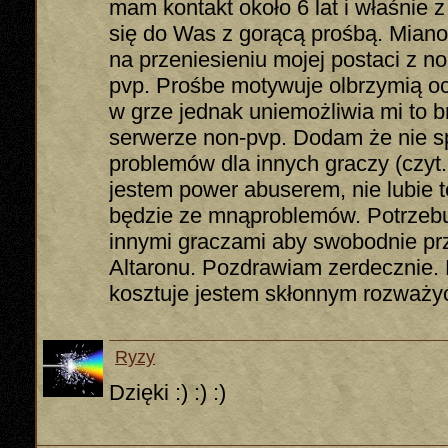
mam kontakt około 6 lat i właśnie 
się do Was z gorącą prośbą. Miano
na przeniesieniu mojej postaci z 
pvp. Prośbe motywuje olbrzymią oc
w grze jednak uniemożliwia mi to b
serwerze non-pvp. Dodam że nie s
problemów dla innych graczy (czyt. 
jestem power abuserem, nie lubie 
będzie ze mnąproblemów. Potrzebuję
innymi graczami aby swobodnie pr
Altaronu. Pozdrawiam zerdecznie. P
kosztuje jestem skłonnym rozważyć
Ryzy
Dzięki :) :) :)