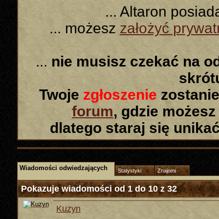
... Altaron posia
... możesz
założyć prywa
...
nie musisz czekać na o
skró
Twoje
zgłoszenie
zostanie
forum
, gdzie możesz
dlatego staraj się unika
Wiadomości odwiedzających
Statystyki
Znajomi
Pokazuje wiadomości od 1 do
10
z
32
Kuzyn