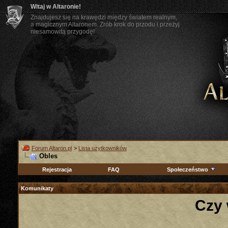
Witaj w Altaronie!
Znajdujesz się na krawędzi między światem realnym,
a magicznym Altaronem. Zrób krok do przodu i przeżyj
niesamowitą przygodę!
Forum Altaron.pl
>
Lista użytkowników
Obles
Rejestracja
FAQ
Społeczeństwo
Komunikaty
Czy 