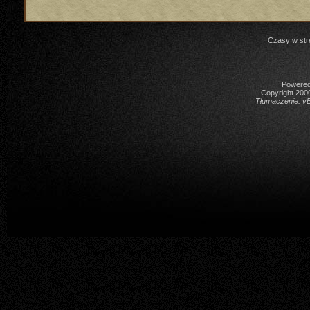
Czasy w str
Powered 
Copyright 2000
Tłumaczenie:
vB