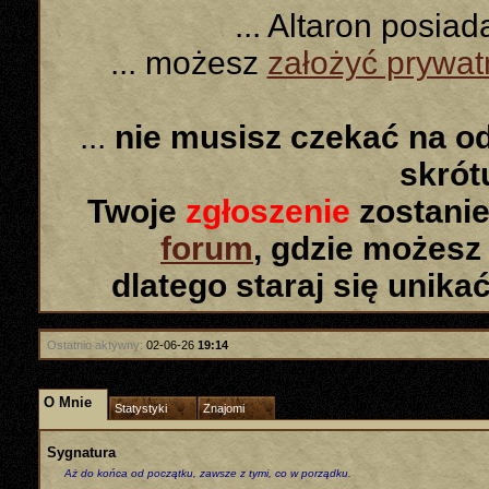
... Altaron posia
... możesz
założyć prywa
...
nie musisz czekać na o
skró
Twoje
zgłoszenie
zostanie
forum
, gdzie możesz
dlatego staraj się unika
Ostatnio aktywny:
02-06-26
19:14
O Mnie
Statystyki
Znajomi
Sygnatura
Aż do końca od początku, zawsze z tymi, co w porządku.