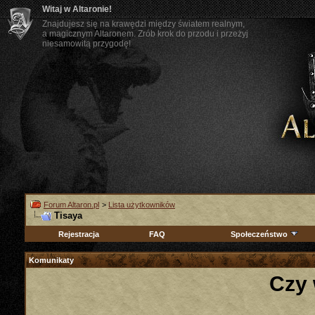
Witaj w Altaronie!
Znajdujesz się na krawędzi między światem realnym,
a magicznym Altaronem. Zrób krok do przodu i przeżyj
niesamowitą przygodę!
Forum Altaron.pl
>
Lista użytkowników
Tisaya
Rejestracja
FAQ
Społeczeństwo
Komunikaty
Czy 