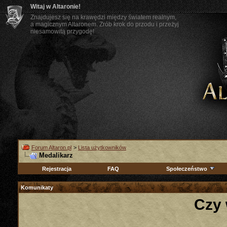
Witaj w Altaronie!
Znajdujesz się na krawędzi między światem realnym,
a magicznym Altaronem. Zrób krok do przodu i przeżyj
niesamowitą przygodę!
Forum Altaron.pl
>
Lista użytkowników
Medalikarz
Rejestracja
FAQ
Społeczeństwo
Komunikaty
Czy 