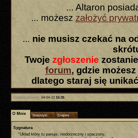
... Altaron posia
... możesz
założyć prywa
...
nie musisz czekać na o
skró
Twoje
zgłoszenie
zostanie
forum
, gdzie możesz
dlatego staraj się unika
Ostatnio aktywny:
04-04-22
15:35
O Mnie
Statystyki
Znajomi
Sygnatura
"Układ który tu panuje, niedorzeczny i spaczony,