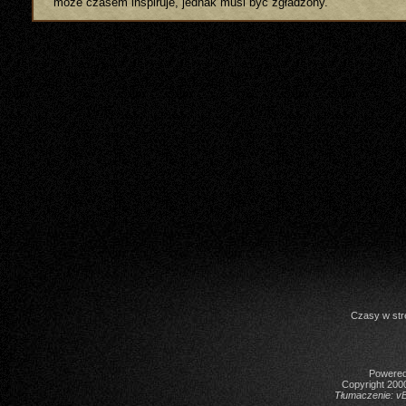
może czasem inspiruje, jednak musi być zgładzony."
Czasy w str
Powered 
Copyright 2000
Tłumaczenie:
vB