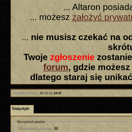
... Altaron posia
... możesz
założyć prywa
...
nie musisz czekać na o
skró
Twoje
zgłoszenie
zostanie
forum
, gdzie możesz
dlatego staraj się unika
Ostatnio aktywny:
30-12-21
14:47
Statystyki
Wszystkich postów
Wszystkich postów:
89