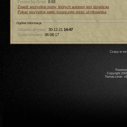
Postów Na Dzień:
0.03
Znajdź wszystkie posty, których autorem jest dzigidzag
Pokaż wszystkie wątki rozpoczęte przez użytkownika
Ogólne Informacje
Ostatnio aktywny:
30-12-21
14:47
Zarejestrowany:
06-08-17
Czasy w str
Powered 
Copyright 2000
Tłumaczenie:
vB