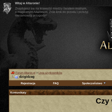
Witaj w Altaronie!
Znajdujesz się na krawędzi między światem realnym,
a magicznym Altaronem. Zrób krok do przodu i przeżyj
niesamowitą przygodę!
Forum Altaron.pl
>
Lista użytkowników
dzigidzag
Rejestracja
FAQ
Społeczeństwo
Komunikaty
Czy 