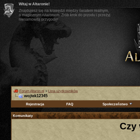
Witaj w Altaronie!
Znajdujesz się na krawędzi między światem realnym,
a magicznym Altaronem. Zrób krok do przodu i przeżyj
niesamowitą przygodę!
Forum Altaron.pl
>
Lista użytkowników
wojtek12345
Rejestracja
FAQ
Społeczeństwo
Komunikaty
Czy 