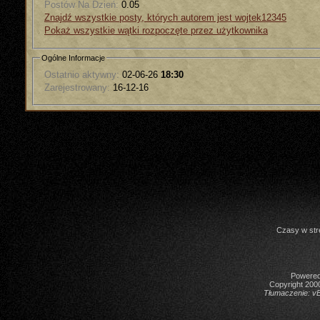
Postów Na Dzień:
0.05
Znajdź wszystkie posty, których autorem jest wojtek12345
Pokaż wszystkie wątki rozpoczęte przez użytkownika
Ogólne Informacje
Ostatnio aktywny:
02-06-26
18:30
Zarejestrowany:
16-12-16
Czasy w str
Powered 
Copyright 2000
Tłumaczenie:
vB