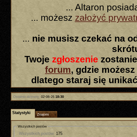
... Altaron posia
... możesz
założyć prywa
...
nie musisz czekać na o
skró
Twoje
zgłoszenie
zostanie
forum
, gdzie możesz
dlatego staraj się unika
Ostatnio aktywny:
02-06-26
18:30
Statystyki
Znajomi
Wszystkich postów
Wszystkich postów:
175