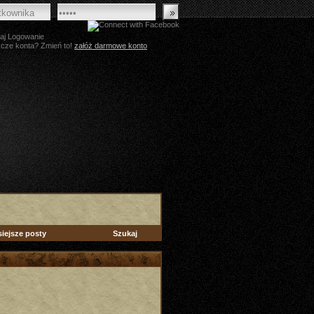
aj Logowanie
zcze konta? Zmień to!
załóż darmowe konto
siejsze posty
Szukaj