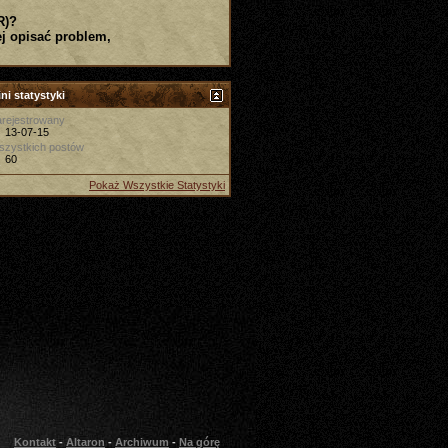
R)?
j opisać problem,
ni statystyki
rejestrowany
13-07-15
szystkich postów
60
Pokaż Wszystkie Statystyki
Kontakt
-
Altaron
-
Archiwum
-
Na górę