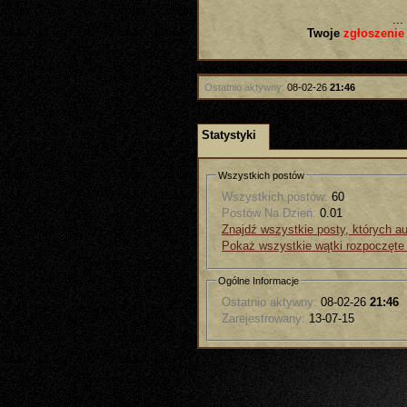
...
Twoje
zgłoszenie
Ostatnio aktywny:
08-02-26
21:46
Statystyki
Wszystkich postów
Wszystkich postów:
60
Postów Na Dzień:
0.01
Znajdź wszystkie posty, których a
Pokaż wszystkie wątki rozpoczęte
Ogólne Informacje
Ostatnio aktywny:
08-02-26
21:46
Zarejestrowany:
13-07-15