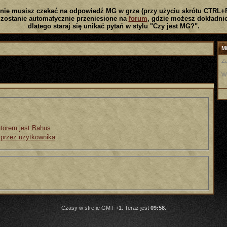
nie musisz czekać na odpowiedź MG w grze (przy użyciu skrótu CTRL+
zostanie automatycznie przeniesione na
forum
, gdzie możesz dokładnie
dlatego staraj się unikać pytań w stylu "Czy jest MG?".
Mi
Za
W
utorem jest Bahus
 przez użytkownika
Czasy w strefie GMT +1. Teraz jest
09:58
.