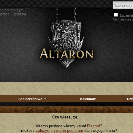
wiatem realnym,
przodu i przeżyj
Zapamięt
Nie masz jes
Społeczeństwo
Kalendarz
Dzi
Czy wiesz, że...
... Altaron posiada własny kanał
Discord
?
... możesz
założyć prywatne podforum
dla swojego klanu?