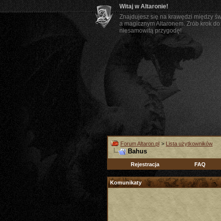
Witaj w Altaronie!
Znajdujesz się na krawędzi między ś
a magicznym Altaronem. Zrób krok do 
niesamowitą przygodę!
Forum Altaron.pl
>
Lista użytkowników
Bahus
Rejestracja
FAQ
Komunikaty