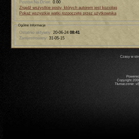
Postów Na Dzień:
0.00
Znajdź wszystkie posty, których autorem jest koziolqq
Pokaż wszystkie wątki rozpoczęte przez użytkownika
Ogólne Informacje
Ostatnio aktywny:
20-06-24
08:41
Zarejestrowany:
31-05-15
Czasy w str
Powered 
Copyright 2000
Tłumaczenie:
vB