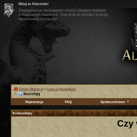
Witaj w Altaronie!
Znajdujesz się na krawędzi między światem realnym,
a magicznym Altaronem. Zrób krok do przodu i przeżyj
niesamowitą przygodę!
Forum Altaron.pl
>
Lista użytkowników
koziolqq
Rejestracja
FAQ
Społeczeństwo
Komunikaty
Czy 