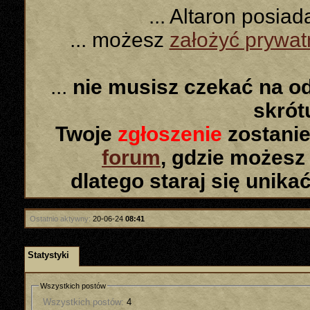
... Altaron posia
... możesz
założyć prywa
...
nie musisz czekać na o
skró
Twoje
zgłoszenie
zostanie
forum
, gdzie możesz
dlatego staraj się unika
Ostatnio aktywny:
20-06-24
08:41
Statystyki
Wszystkich postów
Wszystkich postów:
4