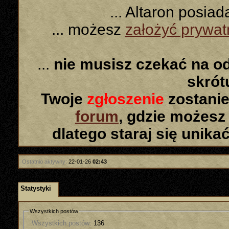
... Altaron posia
... możesz
założyć prywa
...
nie musisz czekać na o
skró
Twoje
zgłoszenie
zostanie
forum
, gdzie możesz
dlatego staraj się unika
Ostatnio aktywny:
22-01-26
02:43
Statystyki
Wszystkich postów
Wszystkich postów:
136