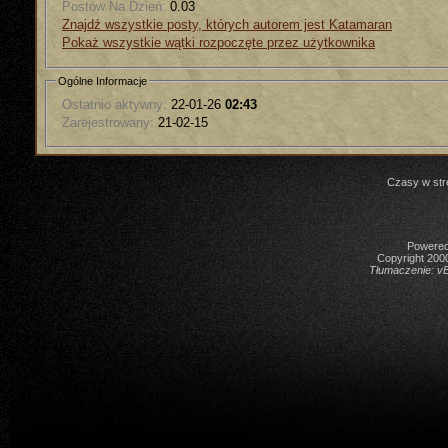
Postów Na Dzień:
0.03
Znajdź wszystkie posty, których autorem jest Katamaran
Pokaż wszystkie wątki rozpoczęte przez użytkownika
Ogólne Informacje
Ostatnio aktywny:
22-01-26
02:43
Zarejestrowany:
21-02-15
Czasy w str
Powered 
Copyright 2000
Tłumaczenie:
vB