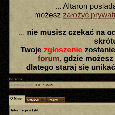
... Altaron posia
... możesz
założyć prywa
...
nie musisz czekać na o
skró
Twoje
zgłoszenie
zostanie
forum
, gdzie możesz
dlatego staraj się unika
Doradca
Ostatnio aktywny:
11-03-23
22:26
O Mnie
Statystyki
Znajomi
Informacje o Lilit