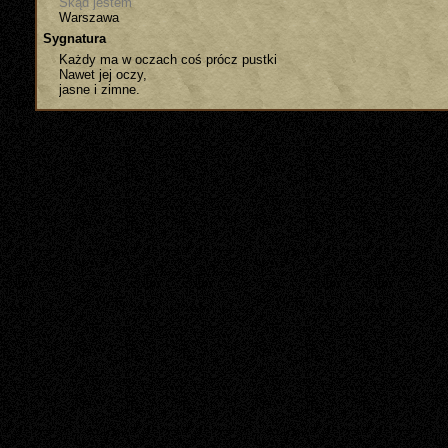
Skąd jestem
Warszawa
Sygnatura
Każdy ma w oczach coś prócz pustki
Nawet jej oczy,
jasne i zimne.