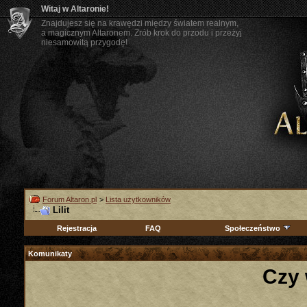
Witaj w Altaronie!
Znajdujesz się na krawędzi między światem realnym,
a magicznym Altaronem. Zrób krok do przodu i przeżyj
niesamowitą przygodę!
Forum Altaron.pl
>
Lista użytkowników
Lilit
Rejestracja
FAQ
Społeczeństwo
Komunikaty
Czy 