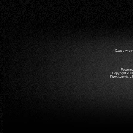
Czasy w str
Powered 
Copyright 2000
Tłumaczenie:
vB