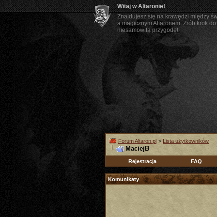
Witaj w Altaronie!
Znajdujesz się na krawędzi między ś
a magicznym Altaronem. Zrób krok do 
niesamowitą przygodę!
Forum Altaron.pl
>
Lista użytkowników
MaciejB
Rejestracja
FAQ
Komunikaty