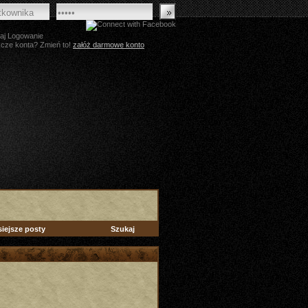
aj Logowanie
zcze konta? Zmień to!
załóż darmowe konto
siejsze posty
Szukaj