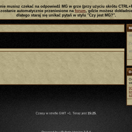
nie musisz czekać na odpowiedź MG w grze (przy użyciu skrótu CTRL+
zostanie automatycznie przeniesione na
forum
, gdzie możesz dokładnie
dlatego staraj się unikać pytań w stylu "Czy jest MG?".
Mi
W
Za
W
Os
Os
st
9
lo
s
Czasy w strefie GMT +1. Teraz jest
15:25
.