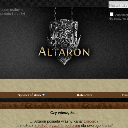
wiatem realnym,
przodu i przeżyj
Zapamięt
Nie masz jes
Społeczeństwo
Kalendarz
Dzi
Czy wiesz, że...
... Altaron posiada własny kanał
Discord
?
... możesz
założyć prywatne podforum
dla swojego klanu?