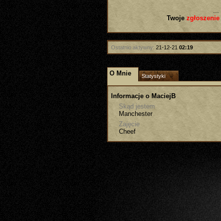
...
Twoje
zgłoszenie
Ostatnio aktywny:
21-12-21
02:19
O Mnie
Statystyki
Informacje o MaciejB
Skąd jestem
Manchester
Zajęcie
Cheef