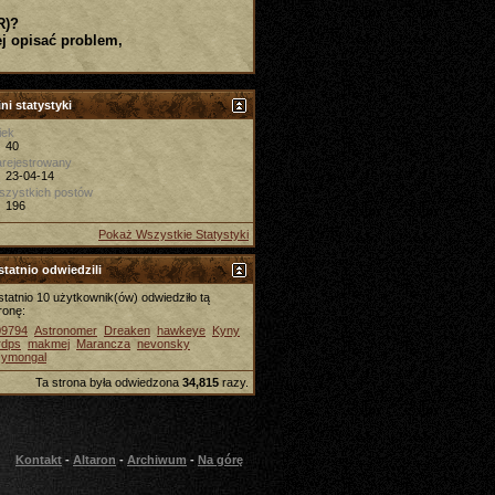
R)?
j opisać problem,
ni statystyki
iek
40
rejestrowany
23-04-14
szystkich postów
196
Pokaż Wszystkie Statystyki
tatnio odwiedzili
tatnio 10 użytkownik(ów) odwiedziło tą
ronę:
09794
Astronomer
Dreaken
hawkeye
Kyny
rdps
makmej
Marancza
nevonsky
zymongal
Ta strona była odwiedzona
34,815
razy.
Kontakt
-
Altaron
-
Archiwum
-
Na górę