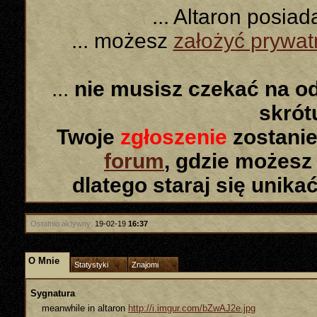
... Altaron posia
... możesz
założyć prywa
...
nie musisz czekać na o
skró
Twoje
zgłoszenie
zostanie
forum
, gdzie możesz
dlatego staraj się unika
Ostatnio aktywny:
19-02-19
16:37
O Mnie
Statystyki
Znajomi
Sygnatura
meanwhile in altaron
http://i.imgur.com/bZwAJ2e.jpg