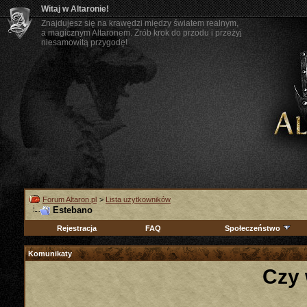
Witaj w Altaronie!
Znajdujesz się na krawędzi między światem realnym,
a magicznym Altaronem. Zrób krok do przodu i przeżyj
niesamowitą przygodę!
Forum Altaron.pl
>
Lista użytkowników
Estebano
Rejestracja
FAQ
Społeczeństwo
Komunikaty
Czy 