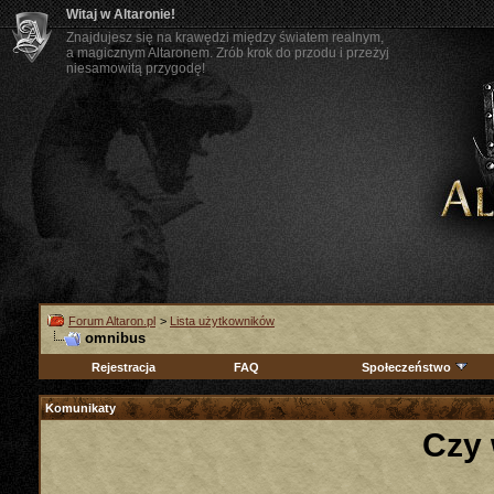
Witaj w Altaronie!
Znajdujesz się na krawędzi między światem realnym,
a magicznym Altaronem. Zrób krok do przodu i przeżyj
niesamowitą przygodę!
Forum Altaron.pl
>
Lista użytkowników
omnibus
Rejestracja
FAQ
Społeczeństwo
Komunikaty
Czy 