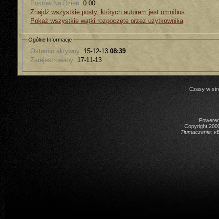
Postów Na Dzień:
0.00
Znajdź wszystkie posty, których autorem jest omnibus
Pokaż wszystkie wątki rozpoczęte przez użytkownika
Ogólne Informacje
Ostatnio aktywny:
15-12-13
08:39
Zarejestrowany:
17-11-13
Czasy w str
Powered 
Copyright 2000
Tłumaczenie:
vB