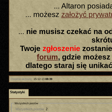
... Altaron posia
... możesz
założyć prywa
...
nie musisz czekać na o
skró
Twoje
zgłoszenie
zostanie
forum
, gdzie możesz
dlatego staraj się unika
Ostatnio aktywny:
15-12-13
08:39
Statystyki
Wszystkich postów
Wszystkich postów:
2