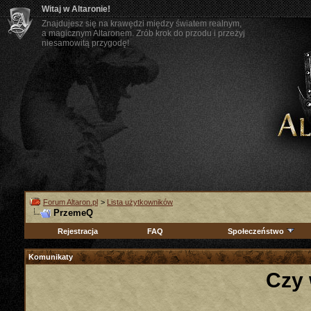
Witaj w Altaronie!
Znajdujesz się na krawędzi między światem realnym,
a magicznym Altaronem. Zrób krok do przodu i przeżyj
niesamowitą przygodę!
Forum Altaron.pl
>
Lista użytkowników
PrzemeQ
Rejestracja
FAQ
Społeczeństwo
Komunikaty
Czy 