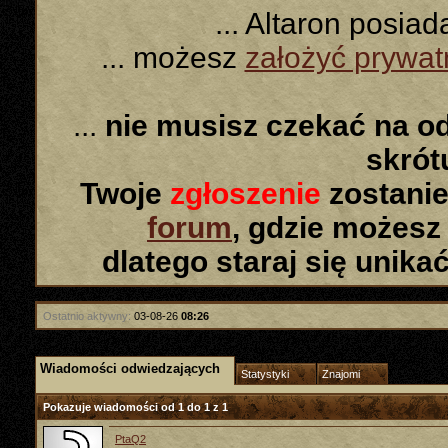
... Altaron posia
... możesz
założyć prywa
...
nie musisz czekać na o
skró
Twoje
zgłoszenie
zostanie
forum
, gdzie możesz
dlatego staraj się unika
Ostatnio aktywny:
03-08-26
08:26
Wiadomości odwiedzających
Statystyki
Znajomi
Pokazuje wiadomości od 1 do
1
z
1
PtaQ2