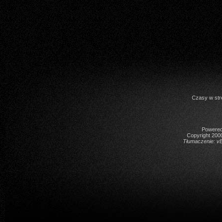
Czasy w str
Powered 
Copyright 2000
Tłumaczenie:
vB