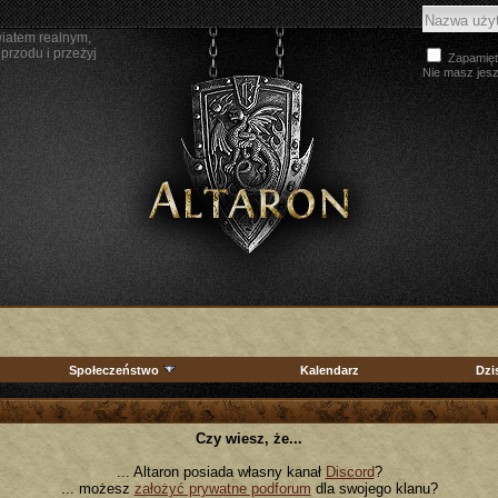
wiatem realnym,
przodu i przeżyj
Zapamięt
Nie masz jes
Społeczeństwo
Kalendarz
Dzi
Czy wiesz, że...
... Altaron posiada własny kanał
Discord
?
... możesz
założyć prywatne podforum
dla swojego klanu?