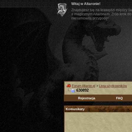
Witaj w Altaronie!
Znajdujesz się na krawędzi między ś
a magicznym Altaronem. Zrób krok do 
niesamowitą przygodę!
Forum Altaron.pl
>
Lista użytkowników
630892
Rejestracja
FAQ
Komunikaty