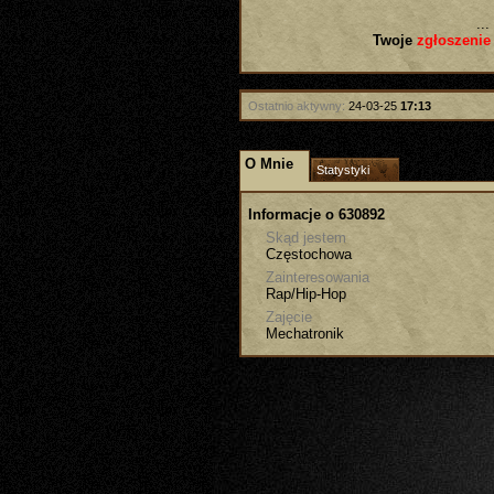
...
Twoje
zgłoszenie
Ostatnio aktywny:
24-03-25
17:13
O Mnie
Statystyki
Informacje o 630892
Skąd jestem
Częstochowa
Zainteresowania
Rap/Hip-Hop
Zajęcie
Mechatronik