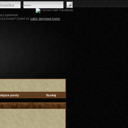
aj Logowanie
zcze konta? Zmień to!
załóż darmowe konto
siejsze posty
Szukaj