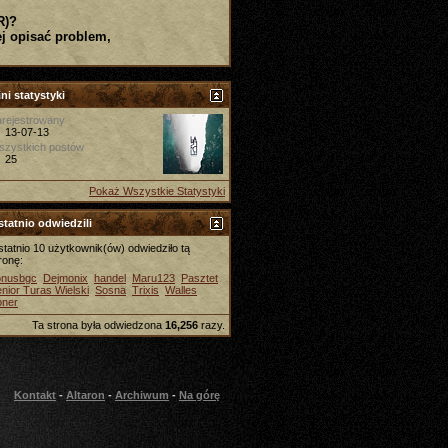
R)?
j opisać problem,
ni statystyki
rejestrowany
13-07-13
szystkich postów
25
Pokaż Wszystkie Statystyki
tatnio odwiedzili
tatnio 10 użytkownik(ów) odwiedziło tą
ronę:
onusbgc
Dejmonix
handel
Maru123
Pasztet
nior Turas Wielski
Sosna
Trixis
Walles
oner
Ta strona była odwiedzona
16,256
razy.
Kontakt
-
Altaron
-
Archiwum
-
Na górę