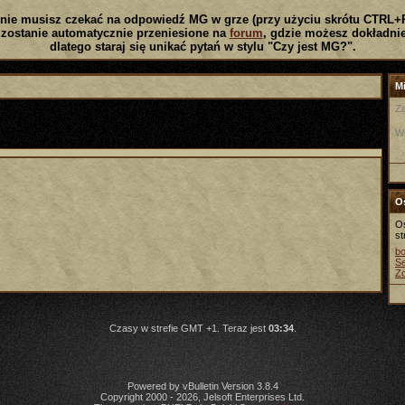
nie musisz czekać na odpowiedź MG w grze (przy użyciu skrótu CTRL+
zostanie automatycznie przeniesione na
forum
, gdzie możesz dokładnie
dlatego staraj się unikać pytań w stylu "Czy jest MG?".
Mi
Za
W
Os
Os
st
b
Se
Z
Czasy w strefie GMT +1. Teraz jest
03:34
.
Powered by vBulletin Version 3.8.4
Copyright 2000 - 2026, Jelsoft Enterprises Ltd.