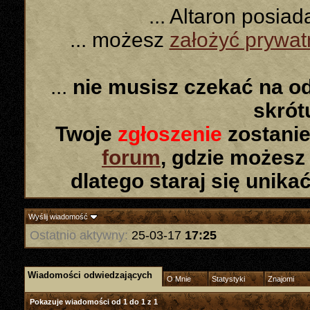
... Altaron posia
... możesz
założyć prywa
...
nie musisz czekać na o
skró
Twoje
zgłoszenie
zostanie
forum
, gdzie możesz
dlatego staraj się unika
Wyślij wiadomość
Ostatnio aktywny:
25-03-17
17:25
Wiadomości odwiedzających
O Mnie
Statystyki
Znajomi
Pokazuje wiadomości od 1 do
1
z
1