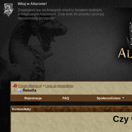
Witaj w Altaronie!
Znajdujesz się na krawędzi między światem realnym,
a magicznym Altaronem. Zrób krok do przodu i przeżyj
niesamowitą przygodę!
Forum Altaron.pl
>
Lista użytkowników
Rebella
Rejestracja
FAQ
Społeczeństwo
Komunikaty
Czy 