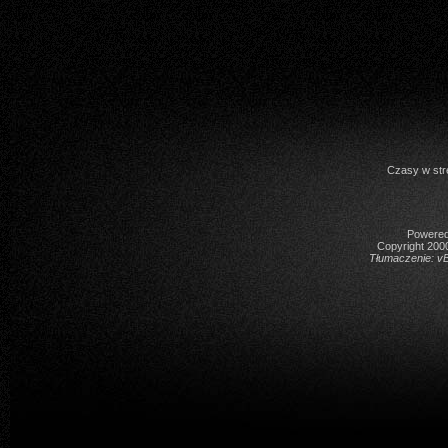
Czasy w str
Powered 
Copyright 2000
Tłumaczenie:
vB