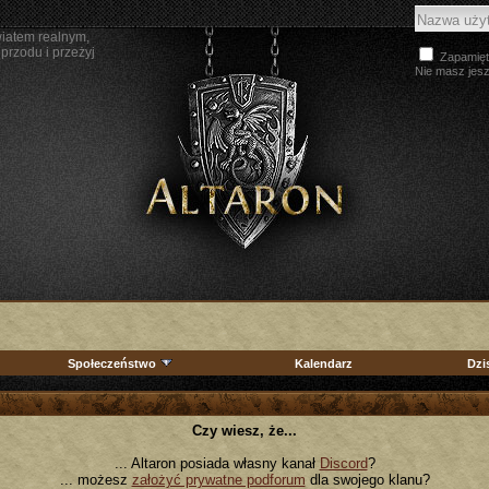
wiatem realnym,
przodu i przeżyj
Zapamięt
Nie masz jes
Społeczeństwo
Kalendarz
Dzi
Czy wiesz, że...
... Altaron posiada własny kanał
Discord
?
... możesz
założyć prywatne podforum
dla swojego klanu?