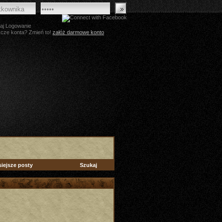
aj Logowanie
zcze konta? Zmień to!
załóż darmowe konto
siejsze posty
Szukaj