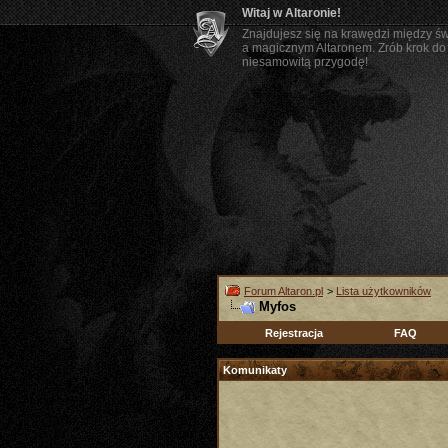
Witaj w Altaronie!
Znajdujesz się na krawędzi między ś
a magicznym Altaronem. Zrób krok do 
niesamowitą przygodę!
Forum Altaron.pl
>
Lista użytkowników
Myfos
Rejestracja
FAQ
Komunikaty