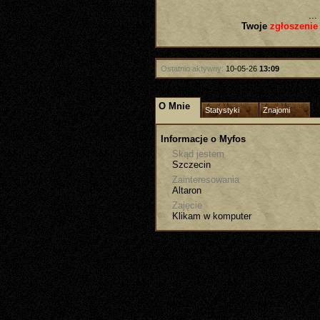
...
Twoje
zgłoszenie
Ostatnio aktywny:
10-05-26
13:09
O Mnie
Statystyki
Znajomi
Informacje o Myfos
Skąd jestem
Szczecin
Zainteresowania
Altaron
Zajęcie
Klikam w komputer