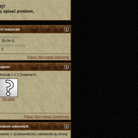
R)?
j opisać problem,
ni statystyki
rejestrowany
25-04-11
szystkich postów
5
Pokaż Wszystkie Statystyki
najomi
kazuje 1 z 1 Znajomych
Heralder
Pokaż Wszystkich Znajomych
tatnio odwiedzili
tatnio 1 użytkownik(ów) odwiedziło tą stronę: