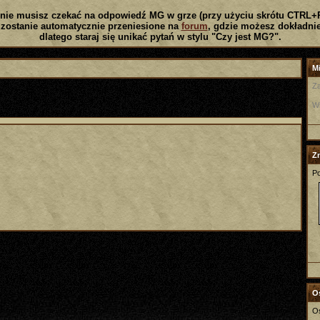
nie musisz czekać na odpowiedź MG w grze (przy użyciu skrótu CTRL+
zostanie automatycznie przeniesione na
forum
, gdzie możesz dokładnie
dlatego staraj się unikać pytań w stylu "Czy jest MG?".
Mi
Za
W
Z
Po
Os
Os