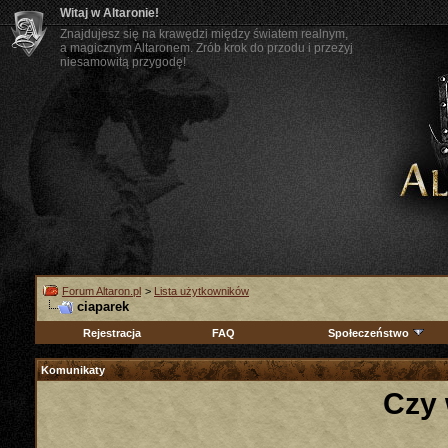
Witaj w Altaronie!
Znajdujesz się na krawędzi między światem realnym,
a magicznym Altaronem. Zrób krok do przodu i przeżyj
niesamowitą przygodę!
Forum Altaron.pl
>
Lista użytkowników
ciaparek
Rejestracja
FAQ
Społeczeństwo
Komunikaty
Czy 