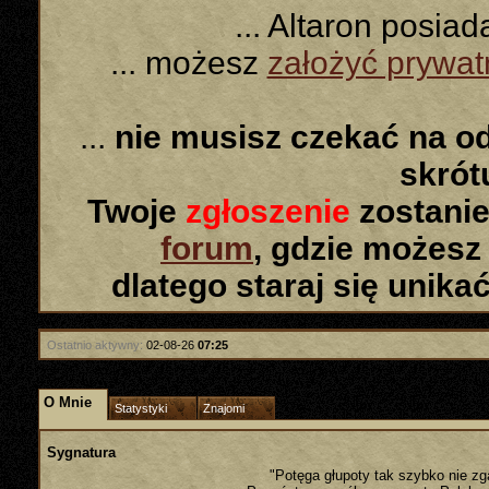
... Altaron posia
... możesz
założyć prywa
...
nie musisz czekać na o
skró
Twoje
zgłoszenie
zostanie
forum
, gdzie możesz
dlatego staraj się unika
Ostatnio aktywny:
02-08-26
07:25
O Mnie
Statystyki
Znajomi
Sygnatura
"Potęga głupoty tak szybko nie zg