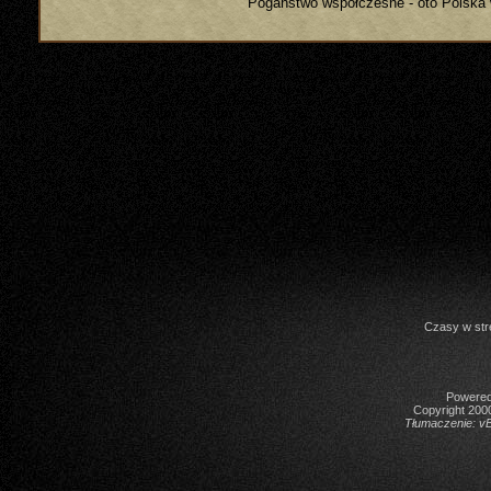
Pogaństwo współczesne - oto Polska 
Czasy w str
Powered 
Copyright 2000
Tłumaczenie:
vB