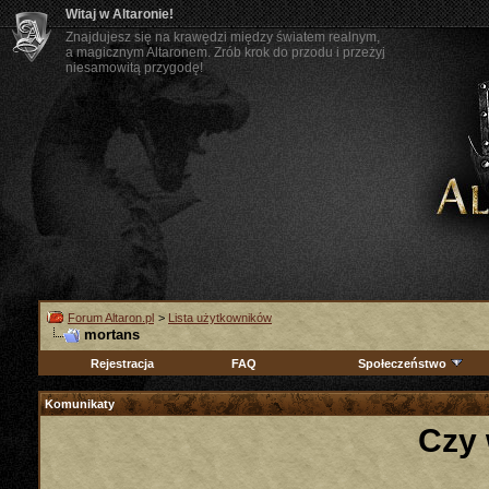
Witaj w Altaronie!
Znajdujesz się na krawędzi między światem realnym,
a magicznym Altaronem. Zrób krok do przodu i przeżyj
niesamowitą przygodę!
Forum Altaron.pl
>
Lista użytkowników
mortans
Rejestracja
FAQ
Społeczeństwo
Komunikaty
Czy 