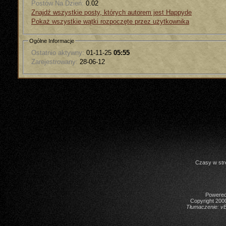
Postów Na Dzień:
0.02
Znajdź wszystkie posty, których autorem jest Happyde
Pokaż wszystkie wątki rozpoczęte przez użytkownika
Ogólne Informacje
Ostatnio aktywny:
01-11-25
05:55
Zarejestrowany:
28-06-12
Czasy w str
Powered 
Copyright 2000
Tłumaczenie:
vB