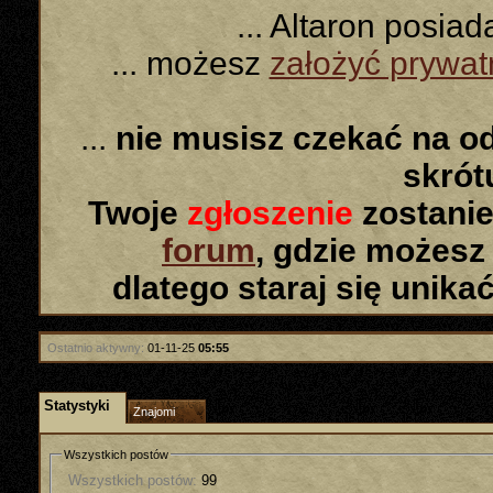
... Altaron posia
... możesz
założyć prywa
...
nie musisz czekać na o
skró
Twoje
zgłoszenie
zostanie
forum
, gdzie możesz
dlatego staraj się unika
Ostatnio aktywny:
01-11-25
05:55
Statystyki
Znajomi
Wszystkich postów
Wszystkich postów:
99