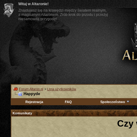
Witaj w Altaronie!
Znajdujesz się na krawędzi między światem realnym,
a magicznym Altaronem. Zrób krok do przodu i przeżyj
niesamowitą przygodę!
Forum Altaron.pl
>
Lista użytkowników
Happyde
Rejestracja
FAQ
Społeczeństwo
Komunikaty
Czy 