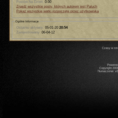
Postów Na Dzień:
0.00
Znajdź wszystkie posty, których autorem jest Paluch
Pokaż wszystkie wątki rozpoczęte przez użytkownika
Ogólne Informacje
Ostatnio aktywny:
05-01-20
20:54
Zarejestrowany:
06-04-12
Czasy w str
Powered 
Copyright 2000
Tłumaczenie:
vB