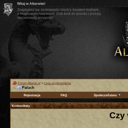
Witaj w Altaronie!
Znajdujesz się na krawędzi między światem realnym,
a magicznym Altaronem. Zrób krok do przodu i przeżyj
niesamowitą przygodę!
Forum Altaron.pl
>
Lista użytkowników
Paluch
Rejestracja
FAQ
Społeczeństwo
Komunikaty
Czy 