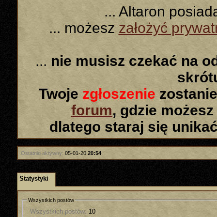
... Altaron posia
... możesz
założyć prywa
...
nie musisz czekać na o
skró
Twoje
zgłoszenie
zostanie
forum
, gdzie możesz
dlatego staraj się unika
Ostatnio aktywny:
05-01-20
20:54
Statystyki
Wszystkich postów
Wszystkich postów:
10