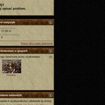
R)?
j opisać problem,
ni statystyki
rejestrowany
17-09-11
szystkich postów
6
Pokaż Wszystkie Statystyki
złonkostwo w grupach
upy stworzone przez użytkownika:
(1)
Husaria
tatnio odwiedzili
tatnio 6 użytkownik(ów) odwiedziło tą stronę: