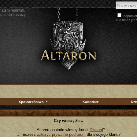
wiatem realnym,
przodu i przeżyj
Zapamięt
Nie masz jes
Społeczeństwo
Kalendarz
Dzi
Czy wiesz, że...
... Altaron posiada własny kanał
Discord
?
... możesz
założyć prywatne podforum
dla swojego klanu?