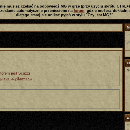
nie musisz czekać na odpowiedź MG w grze (przy użyciu skrótu CTRL+
zostanie automatycznie przeniesione na
forum
, gdzie możesz dokładnie
dlatego staraj się unikać pytań w stylu "Czy jest MG?".
Mi
Za
W
C
Gr
utorem jest Scuzzi
 przez użytkownika
Os
Os