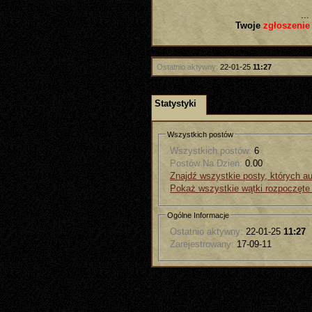
...
Twoje
zgłoszenie
Ostatnio aktywny:
22-01-25
11:27
Statystyki
Wszystkich postów
Wszystkich postów:
6
Postów Na Dzień:
0.00
Znajdź wszystkie posty, których a
Pokaż wszystkie wątki rozpoczęte
Ogólne Informacje
Ostatnio aktywny:
22-01-25
11:27
Zarejestrowany:
17-09-11