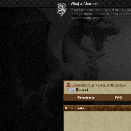
Witaj w Altaronie!
Znajdujesz się na krawędzi między ś
a magicznym Altaronem. Zrób krok do 
niesamowitą przygodę!
Forum Altaron.pl
>
Lista użytkowników
Scuzzi
Rejestracja
FAQ
Komunikaty