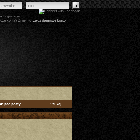
aj Logowanie
zcze konta? Zmień to!
załóż darmowe konto
siejsze posty
Szukaj