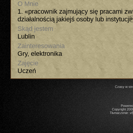
O Mnie
1. «pracownik zajmujący się pracami zw
działalnością jakiejś osoby lub instytucj
Skąd jestem
Lublin
Zainteresowania
Gry, elektronika
Zajęcie
Uczeń
Czasy w str
Powered 
Copyright 2000
Tłumaczenie:
vB