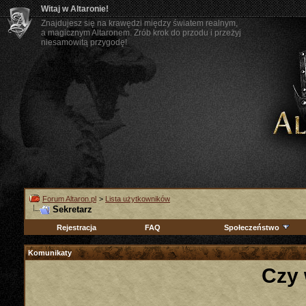
Witaj w Altaronie!
Znajdujesz się na krawędzi między światem realnym,
a magicznym Altaronem. Zrób krok do przodu i przeżyj
niesamowitą przygodę!
Forum Altaron.pl
>
Lista użytkowników
Sekretarz
Rejestracja
FAQ
Społeczeństwo
Komunikaty
Czy 