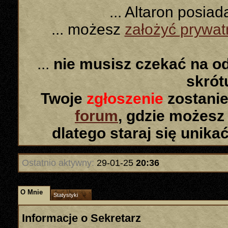
... Altaron posia
... możesz
założyć prywa
...
nie musisz czekać na o
skró
Twoje
zgłoszenie
zostanie
forum
, gdzie możesz
dlatego staraj się unika
Ostatnio aktywny:
29-01-25
20:36
O Mnie
Statystyki
Informacje o Sekretarz