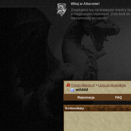
Witaj w Altaronie!
Znajdujesz się na krawędzi między ś
a magicznym Altaronem. Zrób krok do 
niesamowitą przygodę!
Forum Altaron.pl
>
Lista użytkowników
wilddd
Rejestracja
FAQ
Komunikaty