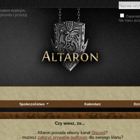
wiatem realnym,
przodu i przeżyj
Zapamięt
Nie masz jes
Społeczeństwo
Kalendarz
Dzi
Czy wiesz, że...
... Altaron posiada własny kanał
Discord
?
... możesz
założyć prywatne podforum
dla swojego klanu?