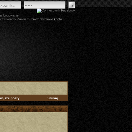
aj Logowanie
zcze konta? Zmień to!
załóż darmowe konto
siejsze posty
Szukaj