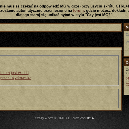
nie musisz czekać na odpowiedź MG w grze (przy użyciu skrótu CTRL+
zostanie automatycznie przeniesione na
forum
, gdzie możesz dokładnie
dlatego staraj się unikać pytań w stylu "Czy jest MG?".
Mi
Za
W
Os
Os
torem jest wilddd
st
 przez użytkownika
5
kr
w
Czasy w strefie GMT +1. Teraz jest
00:14
.