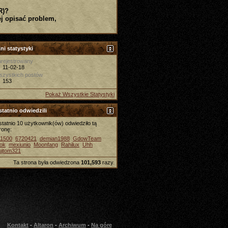
R)?
j opisać problem,
ni statystyki
rejestrowany
11-02-18
szystkich postów
153
Pokaż Wszystkie Statystyki
tatnio odwiedzili
tatnio 10 użytkownik(ów) odwiedziło tą
ronę:
11500
6720421
demian1988
GdowTeam
ok
mexiunio
Moonfang
Rahilux
Uhh
ujtom321
Ta strona była odwiedzona
101,593
razy.
Kontakt
-
Altaron
-
Archiwum
-
Na górę