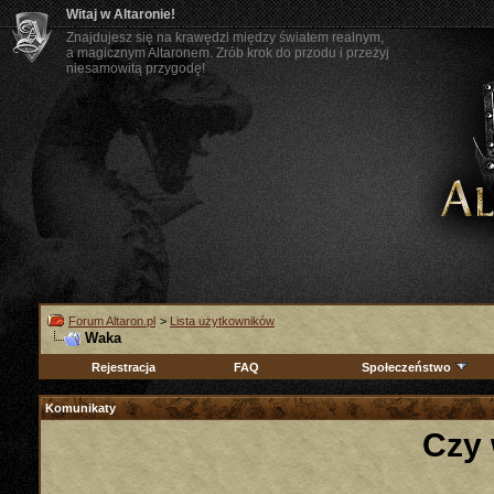
Witaj w Altaronie!
Znajdujesz się na krawędzi między światem realnym,
a magicznym Altaronem. Zrób krok do przodu i przeżyj
niesamowitą przygodę!
Forum Altaron.pl
>
Lista użytkowników
Waka
Rejestracja
FAQ
Społeczeństwo
Komunikaty
Czy 