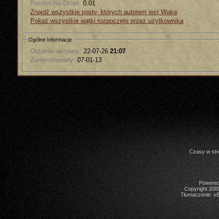
Postów Na Dzień:
0.01
Znajdź wszystkie posty, których autorem jest Waka
Pokaż wszystkie wątki rozpoczęte przez użytkownika
Ogólne Informacje
Ostatnio aktywny:
22-07-26
21:07
Zarejestrowany:
07-01-13
Czasy w str
Powered 
Copyright 2000
Tłumaczenie:
vB