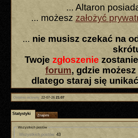
... Altaron posia
... możesz
założyć prywa
...
nie musisz czekać na o
skró
Twoje
zgłoszenie
zostanie
forum
, gdzie możesz
dlatego staraj się unika
Ostatnio aktywny:
22-07-26
21:07
Statystyki
Znajomi
Wszystkich postów
Wszystkich postów:
43