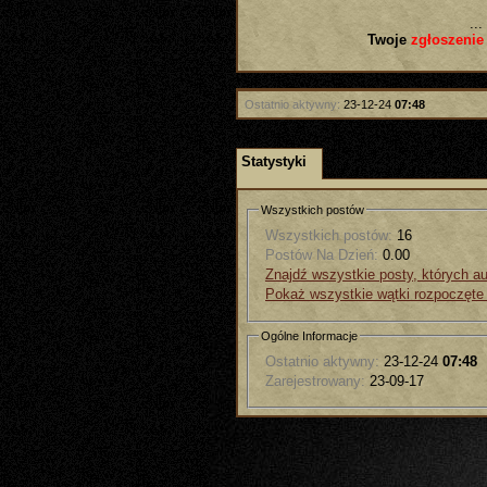
...
Twoje
zgłoszenie
Ostatnio aktywny:
23-12-24
07:48
Statystyki
Wszystkich postów
Wszystkich postów:
16
Postów Na Dzień:
0.00
Znajdź wszystkie posty, których a
Pokaż wszystkie wątki rozpoczęte
Ogólne Informacje
Ostatnio aktywny:
23-12-24
07:48
Zarejestrowany:
23-09-17