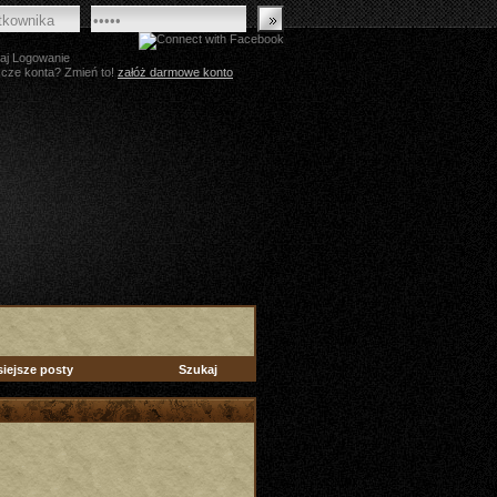
aj Logowanie
zcze konta? Zmień to!
załóż darmowe konto
siejsze posty
Szukaj