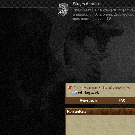
Witaj w Altaronie!
Znajdujesz się na krawędzi między ś
a magicznym Altaronem. Zrób krok do 
niesamowitą przygodę!
Forum Altaron.pl
>
Lista użytkowników
whitegacek
Rejestracja
FAQ
Komunikaty