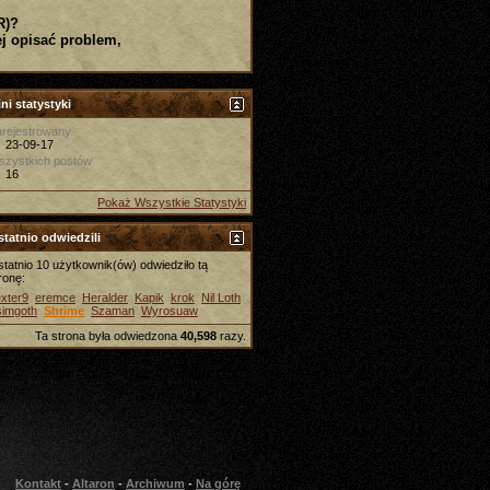
R)?
j opisać problem,
ni statystyki
rejestrowany
23-09-17
szystkich postów
16
Pokaż Wszystkie Statystyki
tatnio odwiedzili
tatnio 10 użytkownik(ów) odwiedziło tą
ronę:
xter9
eremce
Heralder
Kapik
krok
Nil Loth
simgoth
Shrime
Szaman
Wyrosuaw
Ta strona była odwiedzona
40,598
razy.
Kontakt
-
Altaron
-
Archiwum
-
Na górę