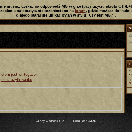
nie musisz czekać na odpowiedź MG w grze (przy użyciu skrótu CTRL+
zostanie automatycznie przeniesione na
forum
, gdzie możesz dokładnie
dlatego staraj się unikać pytań w stylu "Czy jest MG?".
Mi
Za
W
Os
Os
utorem jest whitegacek
st
 przez użytkownika
de
P
Czasy w strefie GMT +1. Teraz jest
05:26
.