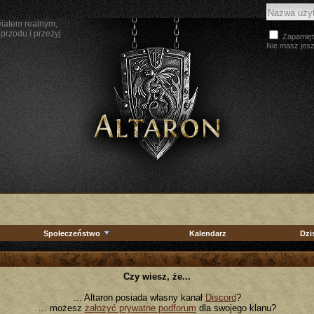
wiatem realnym,
przodu i przeżyj
Zapamięt
Nie masz jes
Społeczeństwo
Kalendarz
Dzi
Czy wiesz, że...
... Altaron posiada własny kanał
Discord
?
... możesz
założyć prywatne podforum
dla swojego klanu?