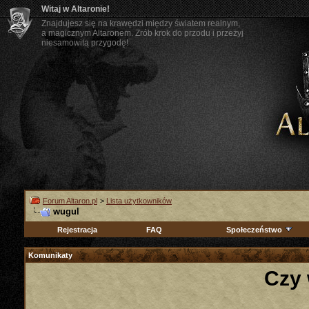
Witaj w Altaronie!
Znajdujesz się na krawędzi między światem realnym,
a magicznym Altaronem. Zrób krok do przodu i przeżyj
niesamowitą przygodę!
Forum Altaron.pl
>
Lista użytkowników
wugul
Rejestracja
FAQ
Społeczeństwo
Komunikaty
Czy 