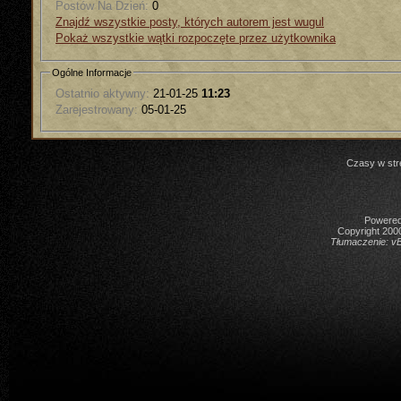
Postów Na Dzień:
0
Znajdź wszystkie posty, których autorem jest wugul
Pokaż wszystkie wątki rozpoczęte przez użytkownika
Ogólne Informacje
Ostatnio aktywny:
21-01-25
11:23
Zarejestrowany:
05-01-25
Czasy w str
Powered 
Copyright 2000
Tłumaczenie:
vB