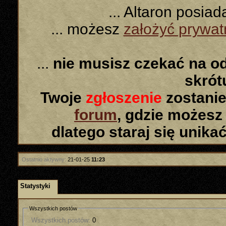
... Altaron posia
... możesz
założyć prywa
...
nie musisz czekać na o
skró
Twoje
zgłoszenie
zostanie
forum
, gdzie możesz
dlatego staraj się unika
Ostatnio aktywny:
21-01-25
11:23
Statystyki
Wszystkich postów
Wszystkich postów:
0