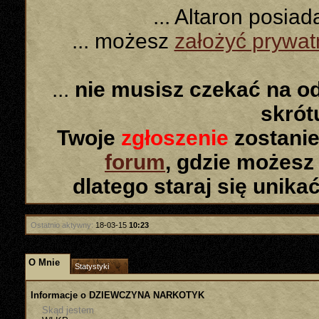
... Altaron posia
... możesz
założyć prywa
...
nie musisz czekać na o
skró
Twoje
zgłoszenie
zostanie
forum
, gdzie możesz
dlatego staraj się unika
Ostatnio aktywny:
18-03-15
10:23
O Mnie
Statystyki
Informacje o DZIEWCZYNA NARKOTYK
Skąd jestem