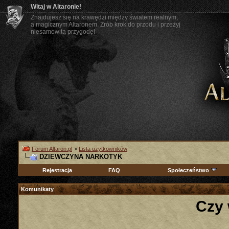
Witaj w Altaronie!
Znajdujesz się na krawędzi między światem realnym,
a magicznym Altaronem. Zrób krok do przodu i przeżyj
niesamowitą przygodę!
Forum Altaron.pl
>
Lista użytkowników
DZIEWCZYNA NARKOTYK
Rejestracja
FAQ
Społeczeństwo
Komunikaty
Czy 