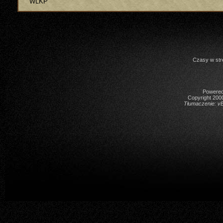
WLKP
Czasy w str
Powered 
Copyright 2000
Tłumaczenie:
vB