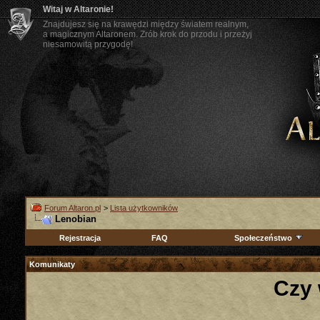
Witaj w Altaronie!
Znajdujesz się na krawędzi między światem realnym,
a magicznym Altaronem. Zrób krok do przodu i przeżyj
niesamowitą przygodę!
Forum Altaron.pl
>
Lista użytkowników
Lenobian
Rejestracja
FAQ
Społeczeństwo
Komunikaty
Czy 