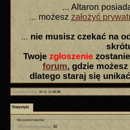
... Altaron posia
... możesz
założyć prywa
...
nie musisz czekać na o
skró
Twoje
zgłoszenie
zostanie
forum
, gdzie możesz
dlatego staraj się unika
Ostatnio aktywny:
30-11-14
10:38
Statystyki
Wszystkich postów
Wszystkich postów:
40