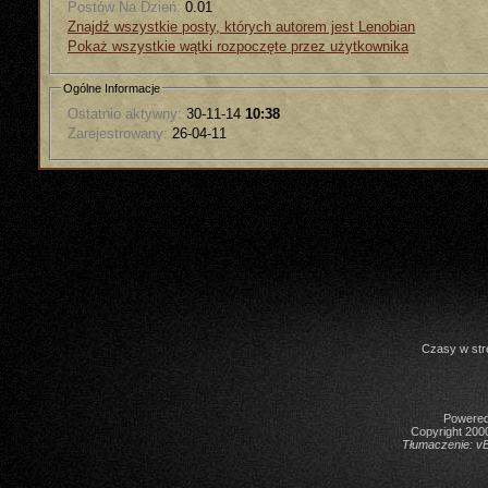
Postów Na Dzień:
0.01
Znajdź wszystkie posty, których autorem jest Lenobian
Pokaż wszystkie wątki rozpoczęte przez użytkownika
Ogólne Informacje
Ostatnio aktywny:
30-11-14
10:38
Zarejestrowany:
26-04-11
Czasy w str
Powered 
Copyright 2000
Tłumaczenie:
vB