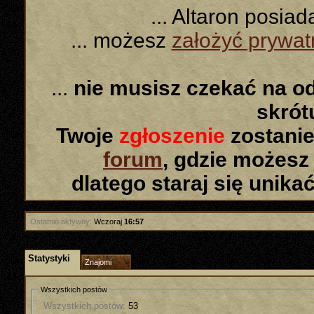
... Altaron posia
... możesz
założyć prywa
...
nie musisz czekać na o
skró
Twoje
zgłoszenie
zostanie
forum
, gdzie możesz
dlatego staraj się unika
Ostatnio aktywny:
Wczoraj
16:57
Statystyki
Znajomi
Wszystkich postów
Wszystkich postów:
53