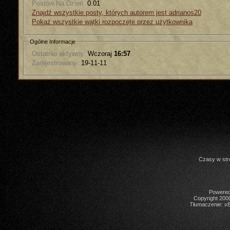
Postów Na Dzień:
0.01
Znajdź wszystkie posty, których autorem jest adrianos20
Pokaż wszystkie wątki rozpoczęte przez użytkownika
Ogólne Informacje
Ostatnio aktywny:
Wczoraj
16:57
Zarejestrowany:
19-11-11
Czasy w str
Powered 
Copyright 2000
Tłumaczenie:
vB