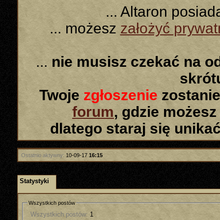
... Altaron posia
... możesz
założyć prywa
...
nie musisz czekać na o
skró
Twoje
zgłoszenie
zostanie
forum
, gdzie możesz
dlatego staraj się unika
Ostatnio aktywny:
10-09-17
16:15
Statystyki
Wszystkich postów
Wszystkich postów:
1