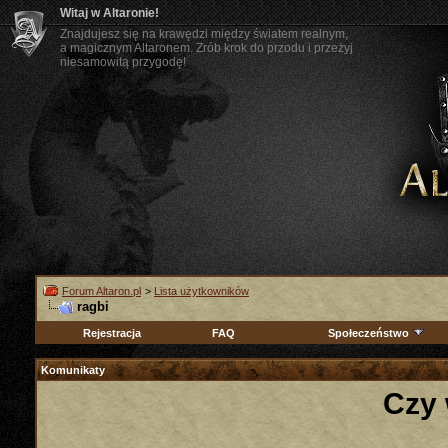
Witaj w Altaronie!
Znajdujesz się na krawędzi między światem realnym,
a magicznym Altaronem. Zrób krok do przodu i przeżyj
niesamowitą przygodę!
Forum Altaron.pl
>
Lista użytkowników
ragbi
Rejestracja
FAQ
Społeczeństwo
Komunikaty
Czy 