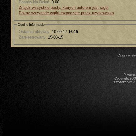
Postów Na Dzień:
0.00
Znajdź wszystkie posty, których autorem jest ragbi
Pokaż wszystkie wątki rozpoczęte przez użytkownika
Ogólne Informacje
Ostatnio aktywny:
10-09-17
16:15
Zarejestrowany:
15-03-15
Czasy w str
Powered 
Copyright 2000
Tłumaczenie:
vB