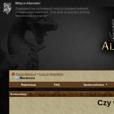
Witaj w Altaronie!
Znajdujesz się na krawędzi między światem realnym,
a magicznym Altaronem. Zrób krok do przodu i przeżyj
niesamowitą przygodę!
Forum Altaron.pl
>
Lista użytkowników
Marancza
Rejestracja
FAQ
Społeczeństwo
Komunikaty
Czy 