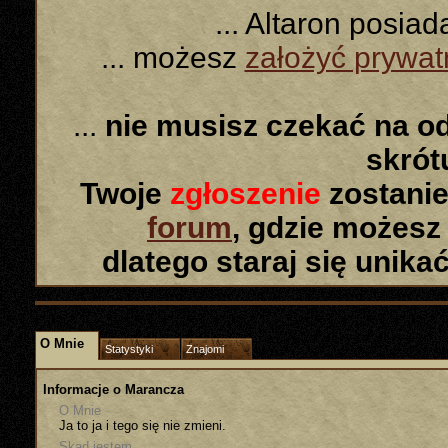
... Altaron posia
... możesz
założyć prywa
...
nie musisz czekać na o
skró
Twoje
zgłoszenie
zostanie
forum
, gdzie możesz
dlatego staraj się unika
O Mnie
Statystyki
Znajomi
Informacje o Marancza
O Mnie
Ja to ja i tego się nie zmieni.
Skąd jestem