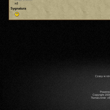
xd
Sygnatura
Czasy w str
Powered 
Copyright 2000
Tłumaczenie:
vB