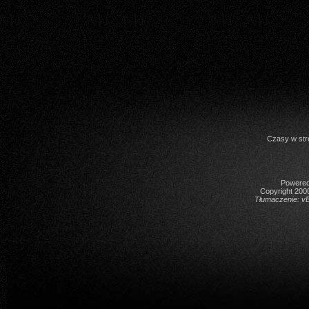
Czasy w str
Powered 
Copyright 2000
Tłumaczenie:
vB