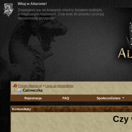
Witaj w Altaronie!
Znajdujesz się na krawędzi między światem realnym,
a magicznym Altaronem. Zrób krok do przodu i przeżyj
niesamowitą przygodę!
Forum Altaron.pl
>
Lista użytkowników
Calineczka
Rejestracja
FAQ
Społeczeństwo
Komunikaty
Czy 