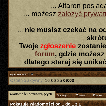
... Altaron posia
... możesz
założyć prywa
...
nie musisz czekać na o
skró
Twoje
zgłoszenie
zostanie
forum
, gdzie możesz
dlatego staraj się unika
Wyślij wiadomość
Ostatnio aktywny:
16-06-25
09:03
Wiadomości odwiedzających
Statystyki
Znajomi
Kontakt
Pokazuje wiadomości od 1 do
1
z
1