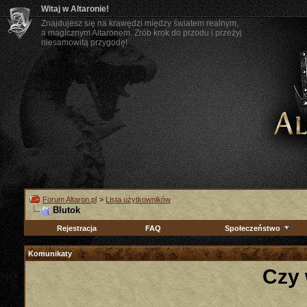
Witaj w Altaronie!
Znajdujesz się na krawędzi między światem realnym,
a magicznym Altaronem. Zrób krok do przodu i przeżyj
niesamowitą przygodę!
Forum Altaron.pl
>
Lista użytkowników
Blutok
Rejestracja
FAQ
Społeczeństwo
Komunikaty
Czy 