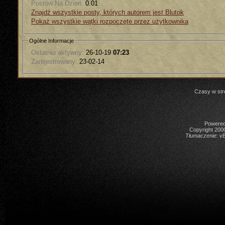
Postów Na Dzień:
0.01
Znajdź wszystkie posty, których autorem jest Blutok
Pokaż wszystkie wątki rozpoczęte przez użytkownika
Ogólne Informacje
Ostatnio aktywny:
26-10-19
07:23
Zarejestrowany:
23-02-14
Czasy w str
Powered 
Copyright 2000
Tłumaczenie:
vB