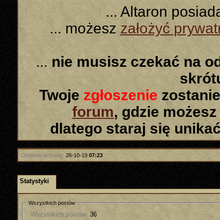
... Altaron posia
... możesz
założyć prywa
...
nie musisz czekać na o
skró
Twoje
zgłoszenie
zostanie
forum
, gdzie możesz
dlatego staraj się unika
Ostatnio aktywny:
26-10-19
07:23
Statystyki
Wszystkich postów
Wszystkich postów:
36