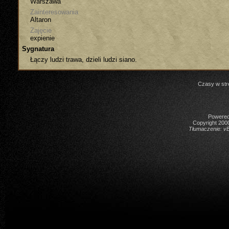
Warszawa
Zainteresowania
Altaron
Zajęcie
expienie
Sygnatura
Łączy ludzi trawa, dzieli ludzi siano.
Czasy w str
Powered 
Copyright 2000
Tłumaczenie:
vB