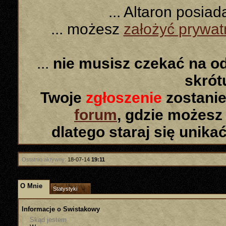
... Altaron posia
... możesz
założyć prywa
...
nie musisz czekać na o
skró
Twoje
zgłoszenie
zostanie
forum
, gdzie możesz
dlatego staraj się unika
Ostatnio aktywny:
18-07-14
19:11
O Mnie
Statystyki
Informacje o Swistakowy
Skąd jestem