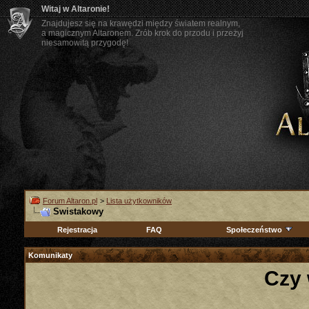
Witaj w Altaronie!
Znajdujesz się na krawędzi między światem realnym,
a magicznym Altaronem. Zrób krok do przodu i przeżyj
niesamowitą przygodę!
Forum Altaron.pl
>
Lista użytkowników
Swistakowy
Rejestracja
FAQ
Społeczeństwo
Komunikaty
Czy 