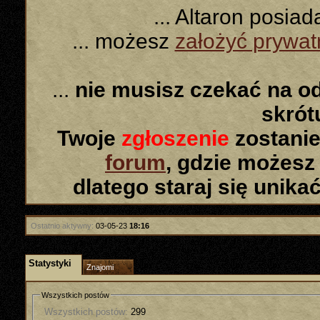
... Altaron posia
... możesz
założyć prywa
...
nie musisz czekać na o
skró
Twoje
zgłoszenie
zostanie
forum
, gdzie możesz
dlatego staraj się unika
Ostatnio aktywny:
03-05-23
18:16
Statystyki
Znajomi
Wszystkich postów
Wszystkich postów:
299