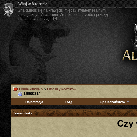
Witaj w Altaronie!
Znajdujesz się na krawędzi między światem realnym,
a magicznym Altaronem. Zrób krok do przodu i przeżyj
niesamowitą przygodę!
Forum Altaron.pl
>
Lista użytkowników
19960314
Rejestracja
FAQ
Społeczeństwo
Komunikaty
Czy 