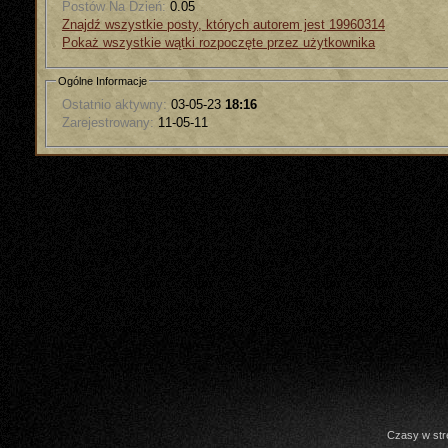
Postów Na Dzień:
0.05
Znajdź wszystkie posty, których autorem jest 19960314
Pokaż wszystkie wątki rozpoczęte przez użytkownika
Ogólne Informacje
Ostatnio aktywny:
03-05-23
18:16
Zarejestrowany:
11-05-11
Czasy w str