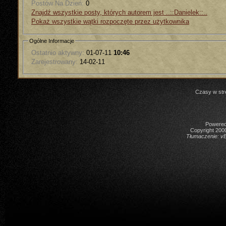
Postów Na Dzień:
0
Znajdź wszystkie posty, których autorem jest ..::Danielek::..
Pokaż wszystkie wątki rozpoczęte przez użytkownika
Ogólne Informacje
Ostatnio aktywny:
01-07-11
10:46
Zarejestrowany:
14-02-11
Czasy w str
Powered 
Copyright 2000
Tłumaczenie:
vB