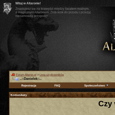
Witaj w Altaronie!
Znajdujesz się na krawędzi między światem realnym,
a magicznym Altaronem. Zrób krok do przodu i przeżyj
niesamowitą przygodę!
Forum Altaron.pl
>
Lista użytkowników
..::Danielek::..
Rejestracja
FAQ
Społeczeństwo
Komunikaty
Czy 