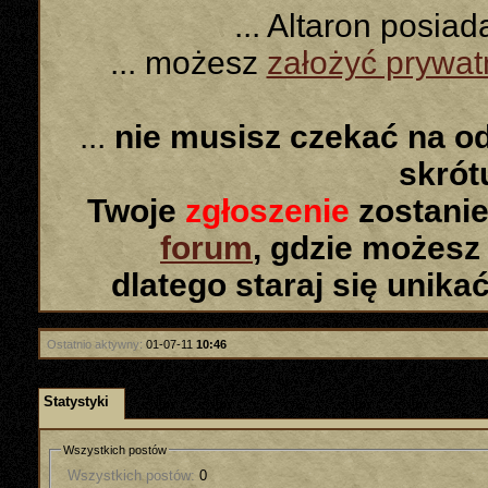
... Altaron posia
... możesz
założyć prywa
...
nie musisz czekać na o
skró
Twoje
zgłoszenie
zostanie
forum
, gdzie możesz
dlatego staraj się unika
Ostatnio aktywny:
01-07-11
10:46
Statystyki
Wszystkich postów
Wszystkich postów:
0