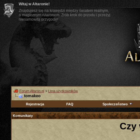
Witaj w Altaronie!
Znajdujesz się na krawędzi między światem realnym,
a magicznym Altaronem. Zrób krok do przodu i przeżyj
niesamowitą przygodę!
Forum Altaron.pl
>
Lista użytkowników
tomakeo
Rejestracja
FAQ
Społeczeństwo
Komunikaty
Czy 