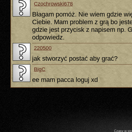
Czochrowski678
Błagam pomóż. Nie wiem gdzie wię
Ciebie. Mam problem z grą bo jes
gdzie jest przycisk z napisem np.
odpowiedz.
220500
jak stworzyć postać aby grać?
BigC
ee mam pacca loguj xd
Czasy w str