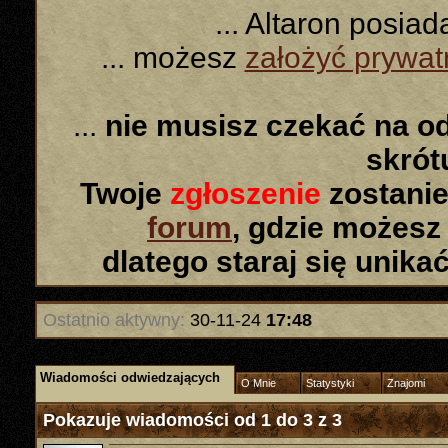
... Altaron posia
... możesz
założyć prywa
...
nie musisz czekać na o
skró
Twoje
zgłoszenie
zostanie
forum
, gdzie możesz
dlatego staraj się unika
Ostatnio aktywny:
30-11-24
17:48
Wiadomości odwiedzających
O Mnie
Statystyki
Znajomi
Pokazuje wiadomości od 1 do
3
z
3