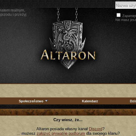
wiatem realnym,
przodu i przeżyj
Zapamięt
Nie masz jes
Społeczeństwo
Kalendarz
Dzi
Czy wiesz, że...
... Altaron posiada własny kanał
Discord
?
... możesz
założyć prywatne podforum
dla swojego klanu?