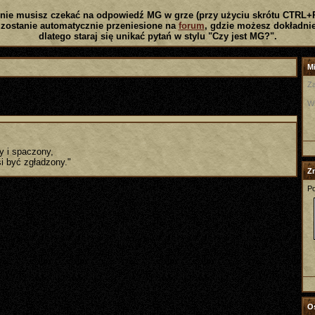
nie musisz czekać na odpowiedź MG w grze (przy użyciu skrótu CTRL+
zostanie automatycznie przeniesione na
forum
, gdzie możesz dokładnie
dlatego staraj się unikać pytań w stylu "Czy jest MG?".
Mi
Za
W
y i spaczony,
i być zgładzony."
Z
Po
Os