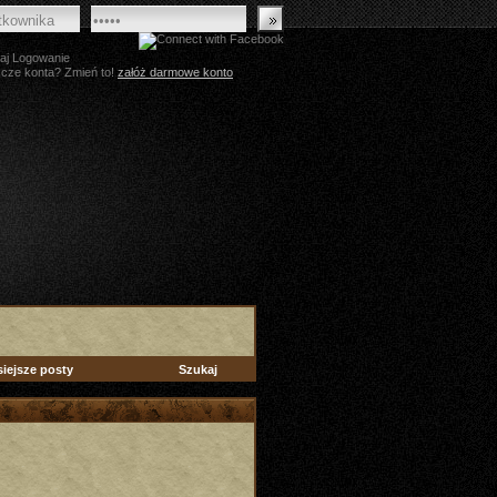
aj Logowanie
zcze konta? Zmień to!
załóż darmowe konto
siejsze posty
Szukaj