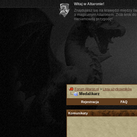
Witaj w Altaronie!
Znajdujesz się na krawędzi między ś
a magicznym Altaronem. Zrób krok do 
niesamowitą przygodę!
Forum Altaron.pl
>
Lista użytkowników
Medalikarz
Rejestracja
FAQ
Komunikaty