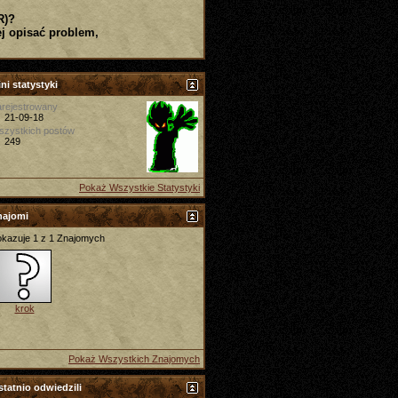
R)?
j opisać problem,
ni statystyki
rejestrowany
21-09-18
szystkich postów
249
Pokaż Wszystkie Statystyki
najomi
kazuje 1 z 1 Znajomych
krok
Pokaż Wszystkich Znajomych
tatnio odwiedzili