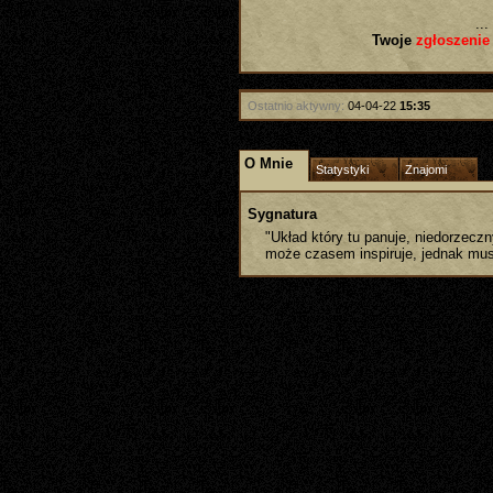
...
Twoje
zgłoszenie
Ostatnio aktywny:
04-04-22
15:35
O Mnie
Statystyki
Znajomi
Sygnatura
"Układ który tu panuje, niedorzeczn
może czasem inspiruje, jednak mus