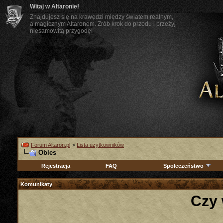
Witaj w Altaronie!
Znajdujesz się na krawędzi między światem realnym,
a magicznym Altaronem. Zrób krok do przodu i przeżyj
niesamowitą przygodę!
Forum Altaron.pl
>
Lista użytkowników
Obles
Rejestracja
FAQ
Społeczeństwo
Komunikaty
Czy 