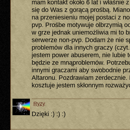
mam kontakt około 6 lat i właśnie 
się do Was z gorącą prośbą. Miano
na przeniesieniu mojej postaci z 
pvp. Prośbe motywuje olbrzymią oc
w grze jednak uniemożliwia mi to b
serwerze non-pvp. Dodam że nie s
problemów dla innych graczy (czyt. 
jestem power abuserem, nie lubie 
będzie ze mnąproblemów. Potrzebuję
innymi graczami aby swobodnie pr
Altaronu. Pozdrawiam zerdecznie. P
kosztuje jestem skłonnym rozważyć
Ryzy
Dzięki :) :) :)