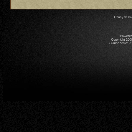
Czasy w str
Powered 
Copyright 2000
Tłumaczenie:
vB