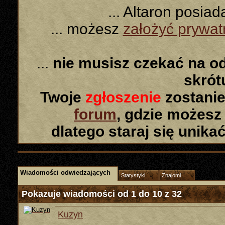
... Altaron posia
... możesz
założyć prywa
...
nie musisz czekać na o
skró
Twoje
zgłoszenie
zostanie
forum
, gdzie możesz
dlatego staraj się unika
Wiadomości odwiedzających
Statystyki
Znajomi
Pokazuje wiadomości od 1 do
10
z
32
Kuzyn