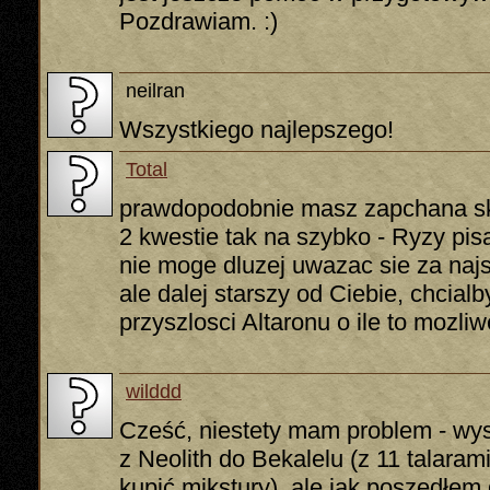
Pozdrawiam. :)
neilran
Wszystkiego najlepszego!
Total
prawdopodobnie masz zapchana s
2 kwestie tak na szybko - Ryzy pis
nie moge dluzej uwazac sie za naj
ale dalej starszy od Ciebie, chcia
przyszlosci Altaronu o ile to mozl
wilddd
Cześć, niestety mam problem - wys
z Neolith do Bekalelu (z 11 talaram
kupić mikstury), ale jak poszedłem 