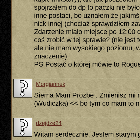
spojrzałem do dp to paczki nie był
inne postaci, bo uznałem że jaki
nick innej (chociaż sprawdziłem za
Zdarzenie miało miejsce po 12:00 
coś zrobić w tej sprawie? (nie jest 
ale nie mam wysokiego poziomu, w
znaczenie)
PS Postać o której mówię to Rogu
Morgiannek
Siema Mam Prozbe . Zmienisz mi n
(Wudiczka) << bo tym co mam to ni
dzejdze24
Witam serdecznie. Jestem starym 