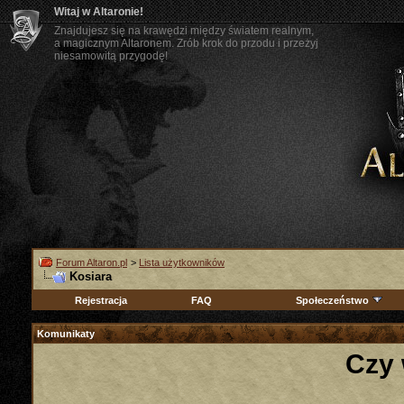
Witaj w Altaronie!
Znajdujesz się na krawędzi między światem realnym,
a magicznym Altaronem. Zrób krok do przodu i przeżyj
niesamowitą przygodę!
Forum Altaron.pl
>
Lista użytkowników
Kosiara
Rejestracja
FAQ
Społeczeństwo
Komunikaty
Czy 