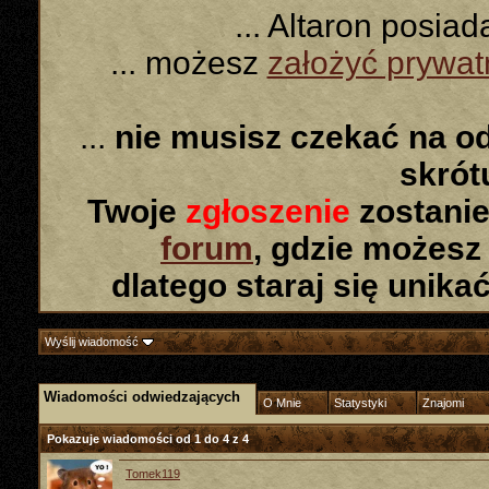
... Altaron posia
... możesz
założyć prywa
...
nie musisz czekać na o
skró
Twoje
zgłoszenie
zostanie
forum
, gdzie możesz
dlatego staraj się unika
Wyślij wiadomość
Wiadomości odwiedzających
O Mnie
Statystyki
Znajomi
Pokazuje wiadomości od 1 do
4
z
4
Tomek119