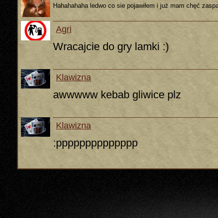
Hahahahaha ledwo co sie pojawiłem i już mam chęć zaspa
Agri
Wracajcie do gry lamki :)
Klawizna
awwwww kebab gliwice plz
Klawizna
:pppppppppppppp