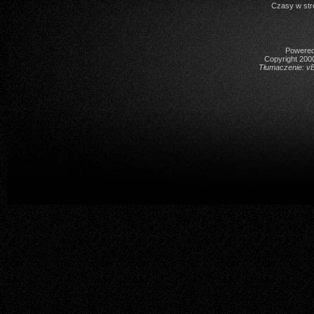
Czasy w str
Powered 
Copyright 2000
Tłumaczenie:
vB