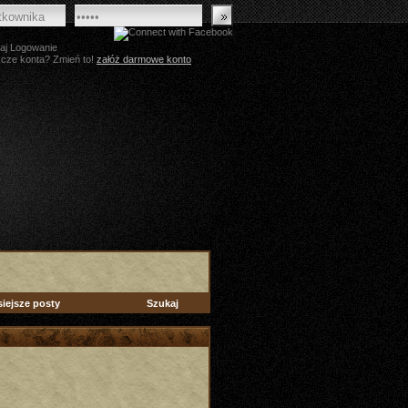
aj Logowanie
zcze konta? Zmień to!
załóż darmowe konto
siejsze posty
Szukaj