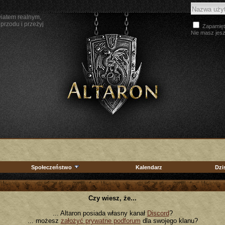
wiatem realnym,
przodu i przeżyj
Zapamięt
Nie masz jes
Społeczeństwo
Kalendarz
Dzi
Czy wiesz, że...
... Altaron posiada własny kanał
Discord
?
... możesz
założyć prywatne podforum
dla swojego klanu?