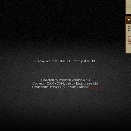
Os
Os
st
a
K
wi
Czasy w strefie GMT +1. Teraz jest
09:13
.
Powered by vBulletin Version 3.8.4
Copyright 2000 - 2026, Jelsoft Enterprises Ltd.
Tłumaczenie:
vBHELP.pl - Polski Support
vBulletin