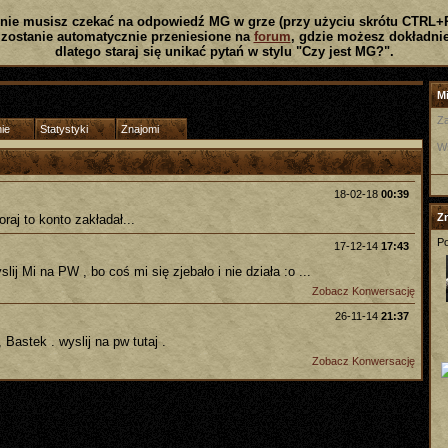
nie musisz czekać na odpowiedź MG w grze (przy użyciu skrótu CTRL+
zostanie automatycznie przeniesione na
forum
, gdzie możesz dokładnie
dlatego staraj się unikać pytań w stylu "Czy jest MG?".
Mi
Za
ie
Statystyki
Znajomi
W
18-02-18
00:39
Z
oraj to konto zakładał...
Po
17-12-14
17:43
lij Mi na PW , bo coś mi się zjebało i nie działa :o ...
Zobacz Konwersację
26-11-14
21:37
 Bastek . wyslij na pw tutaj .
Zobacz Konwersację