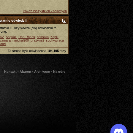
Pokaż Wszystkich Znajomych
tatnio odwiedzili
tatnio 10 użytkownik(ów) odwiedziło tą
ronę:
k02
Anquaz
DarkRoses
hessalia
Kapik
atamaran
michal900
prazyna9
suchywraca
lddd
Ta strona była odwiedzona
104,195
razy.
Kontakt
-
Altaron
-
Archiwum
-
Na górę