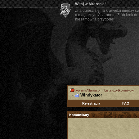
Witaj w Altaronie!
Znajdujesz się na krawędzi między ś
a magicznym Altaronem. Zrób krok do 
niesamowitą przygodę!
Forum Altaron.pl
>
Lista użytkowników
Windykator
Rejestracja
FAQ
Komunikaty