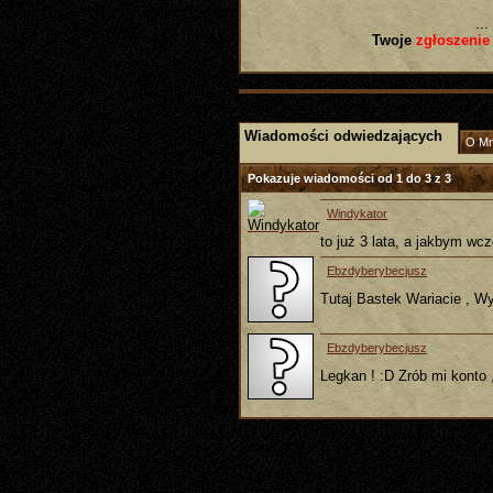
...
Twoje
zgłoszenie
Wiadomości odwiedzających
O Mn
Pokazuje wiadomości od 1 do
3
z
3
Windykator
to już 3 lata, a jakbym wcz
Ebzdyberybecjusz
Tutaj Bastek Wariacie , Wys
Ebzdyberybecjusz
Legkan ! :D Zrób mi konto ,