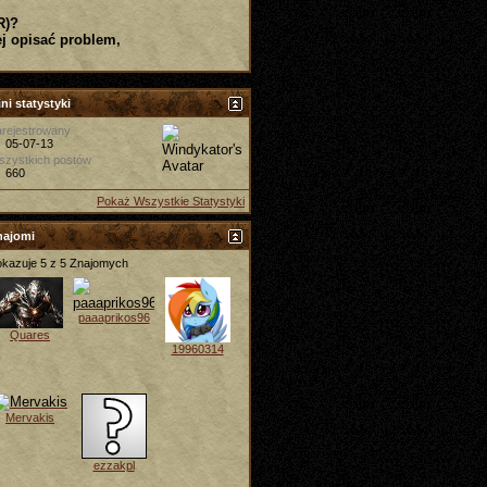
R)?
j opisać problem,
ni statystyki
rejestrowany
05-07-13
szystkich postów
660
Pokaż Wszystkie Statystyki
najomi
kazuje 5 z 5 Znajomych
paaaprikos96
Quares
19960314
Mervakis
ezzakpl