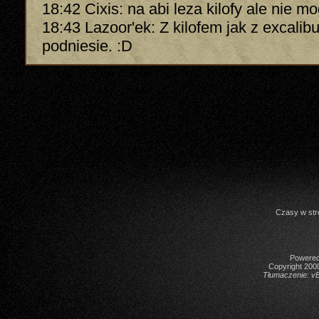
18:42 Cixis: na abi leza kilofy ale nie m
18:43 Lazoor'ek: Z kilofem jak z excalib
podniesie. :D
Czasy w str
Powered 
Copyright 2000
Tłumaczenie:
vB