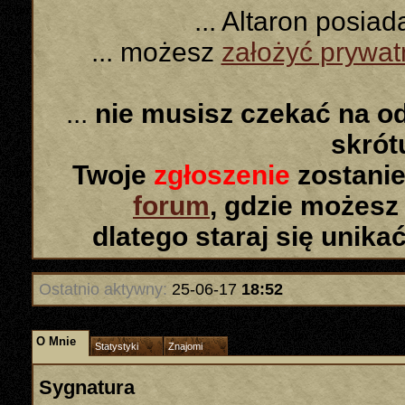
... Altaron posia
... możesz
założyć prywa
...
nie musisz czekać na o
skró
Twoje
zgłoszenie
zostanie
forum
, gdzie możesz
dlatego staraj się unika
Ostatnio aktywny:
25-06-17
18:52
O Mnie
Statystyki
Znajomi
Sygnatura