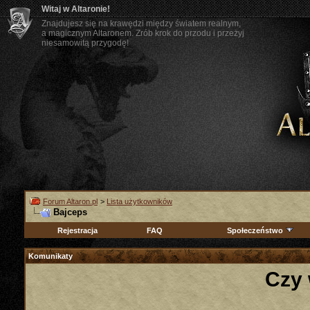
Witaj w Altaronie!
Znajdujesz się na krawędzi między światem realnym,
a magicznym Altaronem. Zrób krok do przodu i przeżyj
niesamowitą przygodę!
Forum Altaron.pl
>
Lista użytkowników
Bajceps
Rejestracja
FAQ
Społeczeństwo
Komunikaty
Czy 