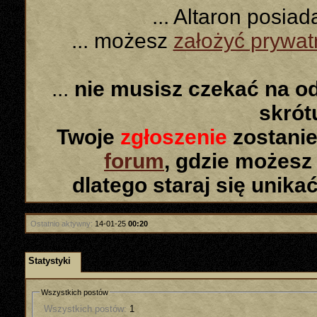
... Altaron posia
... możesz
założyć prywa
...
nie musisz czekać na o
skró
Twoje
zgłoszenie
zostanie
forum
, gdzie możesz
dlatego staraj się unika
Ostatnio aktywny:
14-01-25
00:20
Statystyki
Wszystkich postów
Wszystkich postów:
1