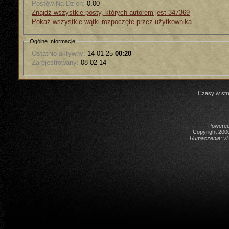
Postów Na Dzień:
0.00
Znajdź wszystkie posty, których autorem jest 347369
Pokaż wszystkie wątki rozpoczęte przez użytkownika
Ogólne Informacje
Ostatnio aktywny:
14-01-25
00:20
Zarejestrowany:
08-02-14
Czasy w str
Powered 
Copyright 2000
Tłumaczenie:
vB