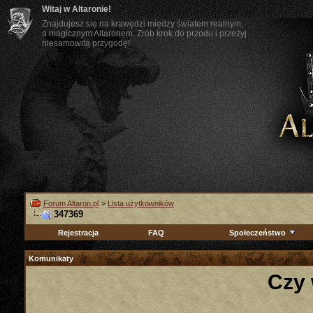
Witaj w Altaronie!
Znajdujesz się na krawędzi między światem realnym,
a magicznym Altaronem. Zrób krok do przodu i przeżyj
niesamowitą przygodę!
Forum Altaron.pl
>
Lista użytkowników
347369
Rejestracja
FAQ
Społeczeństwo
Komunikaty
Czy 