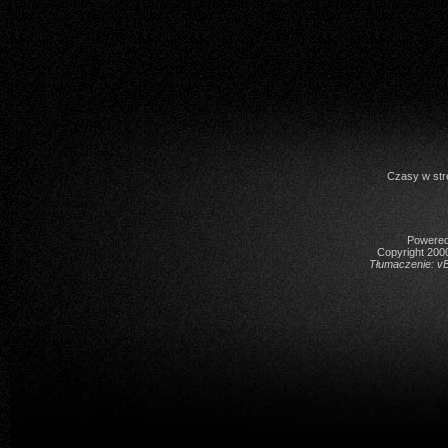
Czasy w str
Powered 
Copyright 2000
Tłumaczenie:
vB