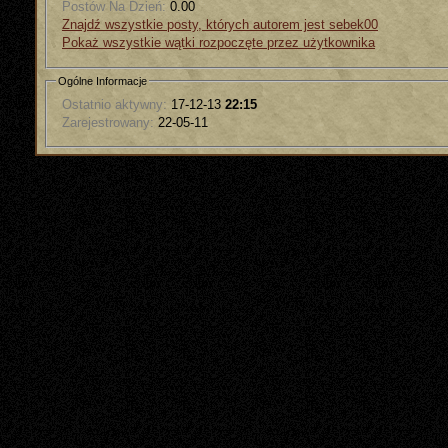
Postów Na Dzień:
0.00
Znajdź wszystkie posty, których autorem jest sebek00
Pokaż wszystkie wątki rozpoczęte przez użytkownika
Ogólne Informacje
Ostatnio aktywny:
17-12-13
22:15
Zarejestrowany:
22-05-11