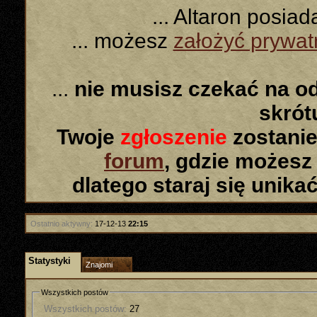
... Altaron posia
... możesz
założyć prywa
...
nie musisz czekać na o
skró
Twoje
zgłoszenie
zostanie
forum
, gdzie możesz
dlatego staraj się unika
Ostatnio aktywny:
17-12-13
22:15
Statystyki
Znajomi
Wszystkich postów
Wszystkich postów:
27