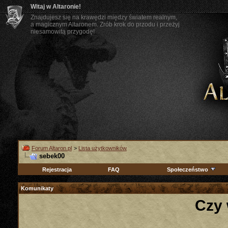
Witaj w Altaronie!
Znajdujesz się na krawędzi między światem realnym,
a magicznym Altaronem. Zrób krok do przodu i przeżyj
niesamowitą przygodę!
Forum Altaron.pl
>
Lista użytkowników
sebek00
Rejestracja
FAQ
Społeczeństwo
Komunikaty
Czy 