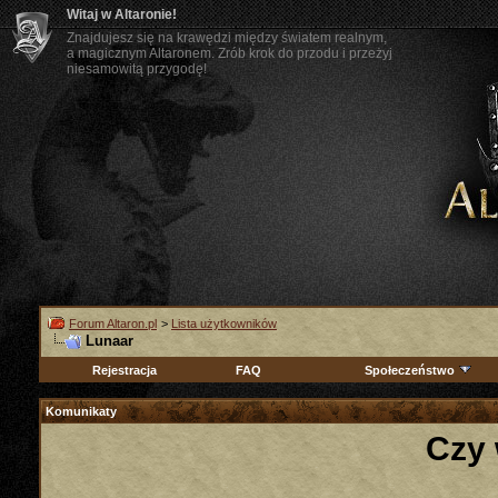
Witaj w Altaronie!
Znajdujesz się na krawędzi między światem realnym,
a magicznym Altaronem. Zrób krok do przodu i przeżyj
niesamowitą przygodę!
Forum Altaron.pl
>
Lista użytkowników
Lunaar
Rejestracja
FAQ
Społeczeństwo
Komunikaty
Czy 