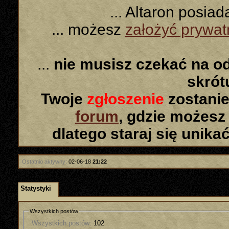
... Altaron posia
... możesz
założyć prywa
...
nie musisz czekać na o
skró
Twoje
zgłoszenie
zostanie
forum
, gdzie możesz
dlatego staraj się unika
Ostatnio aktywny:
02-06-18
21:22
Statystyki
Wszystkich postów
Wszystkich postów:
102