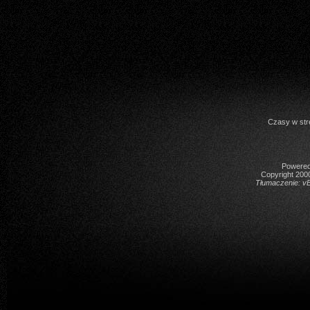
Czasy w str
Powered 
Copyright 2000
Tłumaczenie:
vB