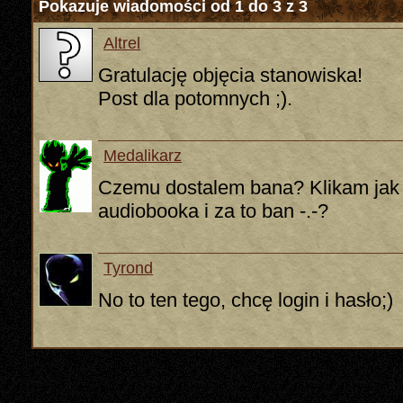
Pokazuje wiadomości od 1 do
3
z
3
Altrel
Gratulację objęcia stanowiska!
Post dla potomnych ;).
Medalikarz
Czemu dostalem bana? Klikam jak 
audiobooka i za to ban -.-?
Tyrond
No to ten tego, chcę login i hasło;)