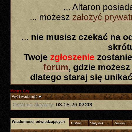
... Altaron posia
... możesz
założyć prywa
...
nie musisz czekać na o
skró
Twoje
zgłoszenie
zostanie
forum
, gdzie możesz
dlatego staraj się unika
Mistrz Gry
Wyślij wiadomość
Ostatnio aktywny:
03-08-26
07:03
Wiadomości odwiedzających
O Mnie
Statystyki
Znajomi