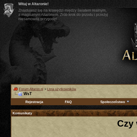
Witaj w Altaronie!
Znajdujesz się na krawędzi między światem realnym,
a magicznym Altaronem. Zrób krok do przodu i przeżyj
niesamowitą przygodę!
Forum Altaron.pl
>
Lista użytkowników
WsT
Rejestracja
FAQ
Społeczeństwo
Komunikaty
Czy 