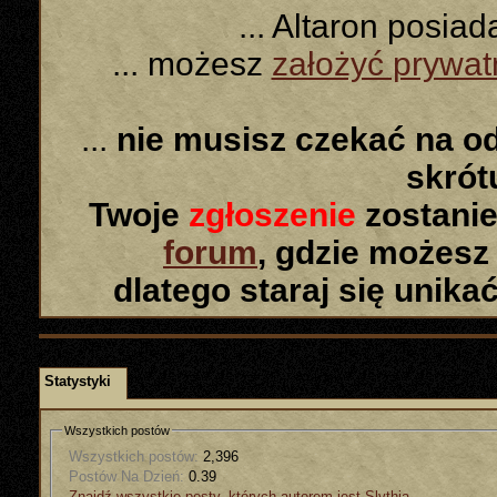
... Altaron posia
... możesz
założyć prywa
...
nie musisz czekać na o
skró
Twoje
zgłoszenie
zostanie
forum
, gdzie możesz
dlatego staraj się unika
Statystyki
Wszystkich postów
Wszystkich postów:
2,396
Postów Na Dzień:
0.39
Znajdź wszystkie posty, których autorem jest Slythia