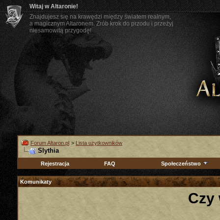
Witaj w Altaronie!
Znajdujesz się na krawędzi między światem realnym,
a magicznym Altaronem. Zrób krok do przodu i przeżyj
niesamowitą przygodę!
Forum Altaron.pl
>
Lista użytkowników
Slythia
Rejestracja
FAQ
Społeczeństwo
Komunikaty
Czy 