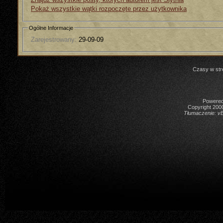
Pokaż wszystkie wątki rozpoczęte przez użytkownika
Ogólne Informacje
Zarejestrowany:
29-09-09
Czasy w str
Powered 
Copyright 2000
Tłumaczenie:
vB